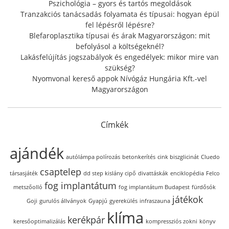
:
Pszichológia – gyors és tartós megoldások
Tranzakciós tanácsadás folyamata és típusai: hogyan épül
fel lépésről lépésre?
Blefaroplasztika típusai és árak Magyarországon: mit
befolyásol a költségeknél?
Lakásfelújítás jogszabályok és engedélyek: mikor mire van
szükség?
Nyomvonal kereső appok Nívógáz Hungária Kft.-vel
Magyarországon
Címkék
ajándék
autólámpa polírozás
betonkerítés
cink biszglicinát
Cluedo
csaptelep
társasjáték
dd step kislány cipő
divattáskák
enciklopédia
Felco
fog implantátum
metszőolló
fog implantátum Budapest
fürdősók
játékok
Goji
gurulós állványok
Gyapjú
gyerekülés
infraszauna
klíma
kerékpár
keresőoptimalizálás
kompressziós zokni
könyv