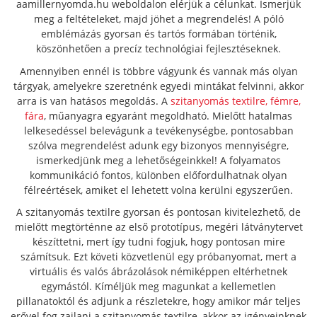
aamillernyomda.hu weboldalon elérjük a célunkat. Ismerjük
meg a feltételeket, majd jöhet a megrendelés! A póló
emblémázás gyorsan és tartós formában történik,
köszönhetően a precíz technológiai fejlesztéseknek.
Amennyiben ennél is többre vágyunk és vannak más olyan
tárgyak, amelyekre szeretnénk egyedi mintákat felvinni, akkor
arra is van hatásos megoldás. A
szitanyomás textilre, fémre,
fára
, műanyagra egyaránt megoldható. Mielőtt hatalmas
lelkesedéssel belevágunk a tevékenységbe, pontosabban
szólva megrendelést adunk egy bizonyos mennyiségre,
ismerkedjünk meg a lehetőségeinkkel! A folyamatos
kommunikáció fontos, különben előfordulhatnak olyan
félreértések, amiket el lehetett volna kerülni egyszerűen.
A szitanyomás textilre gyorsan és pontosan kivitelezhető, de
mielőtt megtörténne az első prototípus, megéri látványtervet
készíttetni, mert így tudni fogjuk, hogy pontosan mire
számítsuk. Ezt követi közvetlenül egy próbanyomat, mert a
virtuális és valós ábrázolások némiképpen eltérhetnek
egymástól. Kíméljük meg magunkat a kellemetlen
pillanatoktól és adjunk a részletekre, hogy amikor már teljes
erővel fog zajlani a szitanyomás textilre, akkor az igényeinknek