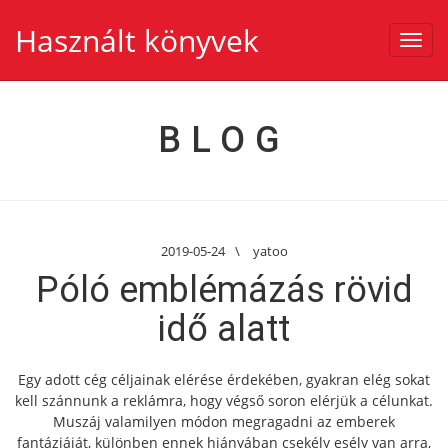
Használt könyvek
Toggl
navig
BLOG
2019-05-24
\
yatoo
Póló emblémázás rövid
idő alatt
Egy adott cég céljainak elérése érdekében, gyakran elég sokat
kell szánnunk a reklámra, hogy végső soron elérjük a célunkat.
Muszáj valamilyen módon megragadni az emberek
fantáziáját, különben ennek hiányában csekély esély van arra,