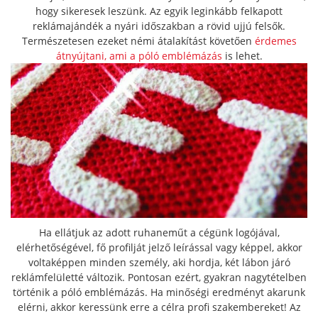
hogy sikeresek leszünk. Az egyik leginkább felkapott
reklámajándék a nyári időszakban a rövid ujjú felsők.
Természetesen ezeket némi átalakítást követően
érdemes
átnyújtani, ami a póló emblémázás
is lehet.
Ha ellátjuk az adott ruhaneműt a cégünk logójával,
elérhetőségével, fő profilját jelző leírással vagy képpel, akkor
voltaképpen minden személy, aki hordja, két lábon járó
reklámfelületté változik. Pontosan ezért, gyakran nagytételben
történik a póló emblémázás. Ha minőségi eredményt akarunk
elérni, akkor keressünk erre a célra profi szakembereket! Az