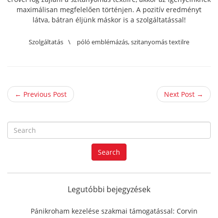
maximálisan megfelelően történjen. A pozitív eredményt
látva, bátran éljünk máskor is a szolgáltatással!
Szolgáltatás
\
póló emblémázás
,
szitanyomás textilre
← Previous Post
Next Post →
S
e
a
Search
r
c
h
f
Legutóbbi bejegyzések
o
r
Pánikroham kezelése szakmai támogatással: Corvin