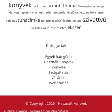
könyvek
mobil klíma
lexikon
mobil
Mosogató csaptelep
műanyag
napelem
orashop
parfüm
potencianövelő tabletta
pálinka
reptéri
szivattyú
ruhacímke
parkolás
ruhacímke készítés
rum
szauna
ékszer
vásárlás
vízszűrő
víztisztító
Kategóriák
Egyéb kategória
Használt Könyvek
Könyvek
Szolgáltatás
Vásárlás
Webáruház
© Copyright 2026 -
Használt könyvek
Future Theme
⋅ Powered by
WordPress