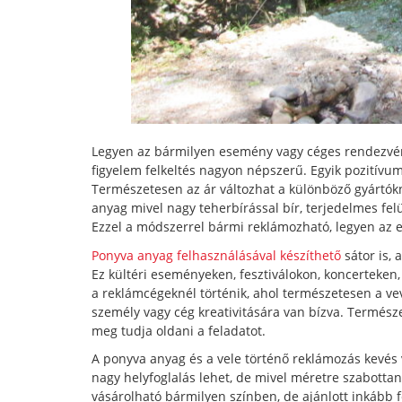
Legyen az bármilyen esemény vagy céges rendezvény,
figyelem felkeltés nagyon népszerű. Egyik pozitívu
Természetesen az ár változhat a különböző gyártókn
anyag mivel nagy teherbírással bír, terjedelmes fel
Ezzel a módszerrel bármi reklámozható, legyen az 
Ponyva anyag felhasználásával készíthető
sátor is, 
Ez kültéri eseményeken, fesztiválokon, koncertek
a reklámcégeknél történik, ahol természetesen a v
személy vagy cég kreativitására van bízva. Termész
meg tudja oldani a feladatot.
A ponyva anyag és a vele történő reklámozás kevé
nagy helyfoglalás lehet, de mivel méretre szabott
vásárolható bármilyen színben, de ajánlott inkább f