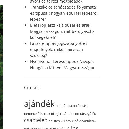
r
gyors és tartós megoldások
:
Tranzakciós tanácsadás folyamata
és típusai: hogyan épül fel lépésről
lépésre?
Blefaroplasztika típusai és árak
Magyarországon: mit befolyásol a
költségeknél?
Lakásfelújítás jogszabályok és
engedélyek: mikor mire van
szükség?
Nyomvonal kereső appok Nívógáz
Hungária Kft.-vel Magyarországon
Címkék
ajándék
autólámpa polírozás
betonkerítés
cink biszglicinát
Cluedo társasjáték
csaptelep
dd step kislány cipő
divattáskák
fog
enciklopédia
Felco metszőolló