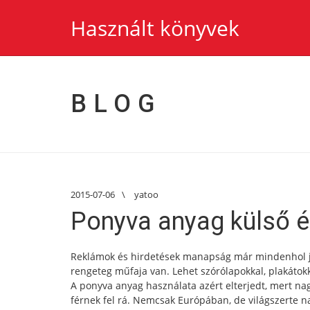
Használt könyvek
BLOG
2015-07-06
\
yatoo
Ponyva anyag külső é
Reklámok és hirdetések manapság már mindenhol je
rengeteg műfaja van. Lehet szórólapokkal, plakátokk
A ponyva anyag használata azért elterjedt, mert n
férnek fel rá. Nemcsak Európában, de világszerte na