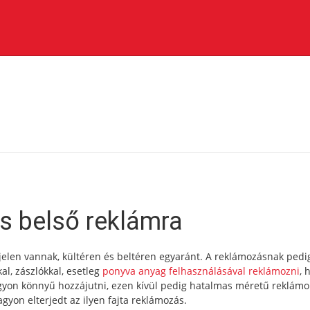
s belső reklámra
len vannak, kültéren és beltéren egyaránt. A reklámozásnak pedi
al, zászlókkal, esetleg
ponyva anyag felhasználásával reklámozni
, 
agyon könnyű hozzájutni, ezen kívül pedig hatalmas méretű reklámo
gyon elterjedt az ilyen fajta reklámozás.