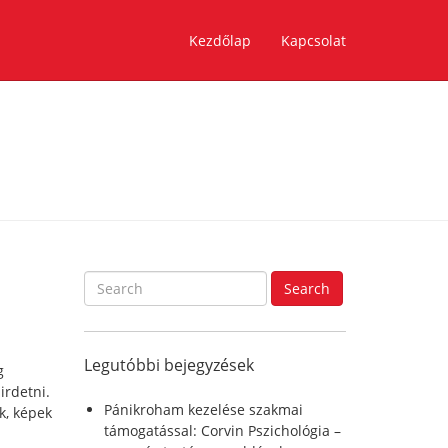
Kezdőlap
Kapcsolat
S
Search
e
a
r
Legutóbbi bejegyzések
c
g
h
hirdetni.
f
Pánikroham kezelése szakmai
k, képek
o
támogatással: Corvin Pszichológia –