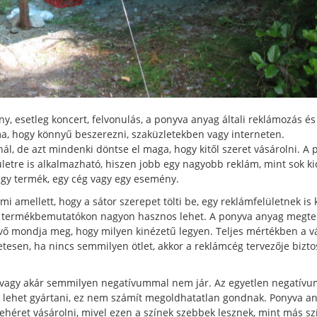
 esetleg koncert, felvonulás, a ponyva anyag általi reklámozás és
ma, hogy könnyű beszerezni, szaküzletekben vagy interneten.
ál, de azt mindenki döntse el maga, hogy kitől szeret vásárolni. A
ületre is alkalmazható, hiszen jobb egy nagyobb reklám, mint sok kic
egy termék, egy cég vagy egy esemény.
ami amellett, hogy a sátor szerepet tölti be, egy reklámfelületnek is k
en, termékbemutatókon nagyon hasznos lehet. A ponyva anyag megt
evő mondja meg, hogy milyen kinézetű legyen. Teljes mértékben a v
etesen, ha nincs semmilyen ötlet, akkor a reklámcég tervezője bizt
s vagy akár semmilyen negatívummal nem jár. Az egyetlen negatívu
an lehet gyártani, ez nem számít megoldhatatlan gondnak. Ponyva a
ehéret vásárolni, mivel ezen a színek szebbek lesznek, mint más sz