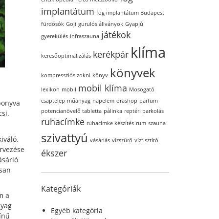
implantátum
fog implantátum Budapest
fürdősók
Goji
gurulós állványok
Gyapjú
játékok
gyerekülés
infraszauna
klíma
kerékpár
keresőoptimalizálás
könyvek
kompressziós zokni
könyv
mobil klíma
lexikon
mobil
Mosogató
csaptelep
műanyag
napelem
orashop
parfüm
 ponyva
potencianövelő tabletta
pálinka
reptéri parkolás
si.
ruhacímke
ruhacímke készítés
rum
szauna
szivattyú
iváló.
vásárlás
vízszűrő
víztisztító
ervezése
ékszer
ásárló
osan
Kategóriák
m a
nyag
Egyéb kategória
ínű