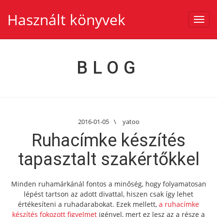
Használt könyvek
Toggl
navig
BLOG
2016-01-05
\
yatoo
Ruhacímke készítés
tapasztalt szakértőkkel
Minden ruhamárkánál fontos a minőség, hogy folyamatosan
lépést tartson az adott divattal, hiszen csak így lehet
értékesíteni a ruhadarabokat. Ezek mellett,
a ruhacímke
készítés fokozott figyelmet
igényel, mert ez lesz az a része a