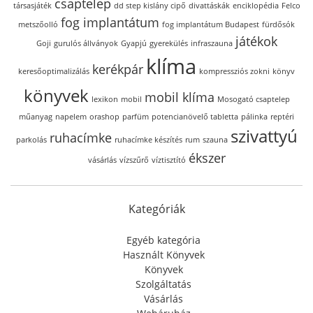
csaptelep
társasjáték
dd step kislány cipő
divattáskák
enciklopédia
Felco
fog implantátum
metszőolló
fog implantátum Budapest
fürdősók
játékok
Goji
gurulós állványok
Gyapjú
gyerekülés
infraszauna
klíma
kerékpár
keresőoptimalizálás
kompressziós zokni
könyv
könyvek
mobil klíma
lexikon
mobil
Mosogató csaptelep
műanyag
napelem
orashop
parfüm
potencianövelő tabletta
pálinka
reptéri
szivattyú
ruhacímke
parkolás
ruhacímke készítés
rum
szauna
ékszer
vásárlás
vízszűrő
víztisztító
Kategóriák
Egyéb kategória
Használt Könyvek
Könyvek
Szolgáltatás
Vásárlás