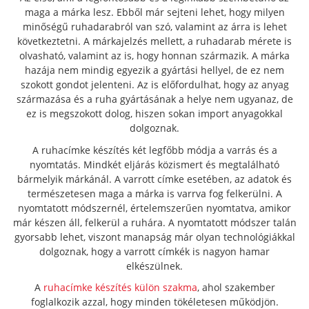
maga a márka lesz. Ebből már sejteni lehet, hogy milyen
minőségű ruhadarabról van szó, valamint az árra is lehet
következtetni. A márkajelzés mellett, a ruhadarab mérete is
olvasható, valamint az is, hogy honnan származik. A márka
hazája nem mindig egyezik a gyártási hellyel, de ez nem
szokott gondot jelenteni. Az is előfordulhat, hogy az anyag
származása és a ruha gyártásának a helye nem ugyanaz, de
ez is megszokott dolog, hiszen sokan import anyagokkal
dolgoznak.
A ruhacímke készítés két legfőbb módja a varrás és a
nyomtatás. Mindkét eljárás közismert és megtalálható
bármelyik márkánál. A varrott címke esetében, az adatok és
természetesen maga a márka is varrva fog felkerülni. A
nyomtatott módszernél, értelemszerűen nyomtatva, amikor
már készen áll, felkerül a ruhára. A nyomtatott módszer talán
gyorsabb lehet, viszont manapság már olyan technológiákkal
dolgoznak, hogy a varrott címkék is nagyon hamar
elkészülnek.
A
ruhacímke készítés külön szakma
, ahol szakember
foglalkozik azzal, hogy minden tökéletesen működjön.