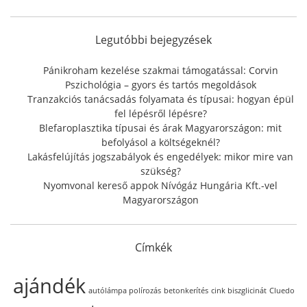
c
h
f
Legutóbbi bejegyzések
o
r
Pánikroham kezelése szakmai támogatással: Corvin
:
Pszichológia – gyors és tartós megoldások
Tranzakciós tanácsadás folyamata és típusai: hogyan épül
fel lépésről lépésre?
Blefaroplasztika típusai és árak Magyarországon: mit
befolyásol a költségeknél?
Lakásfelújítás jogszabályok és engedélyek: mikor mire van
szükség?
Nyomvonal kereső appok Nívógáz Hungária Kft.-vel
Magyarországon
Címkék
ajándék
autólámpa polírozás
betonkerítés
cink biszglicinát
Cluedo