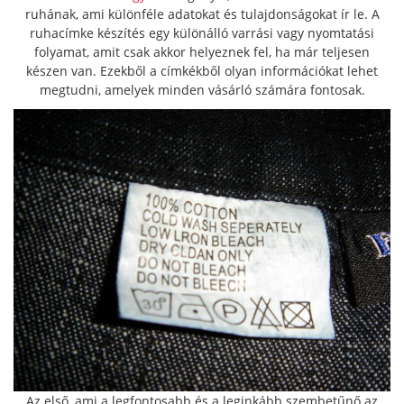
ruhának, ami különféle adatokat és tulajdonságokat ír le. A
ruhacímke készítés egy különálló varrási vagy nyomtatási
folyamat, amit csak akkor helyeznek fel, ha már teljesen
készen van. Ezekből a címkékből olyan információkat lehet
megtudni, amelyek minden vásárló számára fontosak.
Az első, ami a legfontosabb és a leginkább szembetűnő az