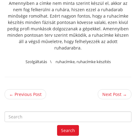
Amennyiben a címke nem minta szerint készül el, akkor az
nem fog felkerülni a ruhára, hiszen ezzel a ruhadarab
minősége romolhat. Ezért nagyon fontos, hogy a ruhacímke
készítés minden fázisát pontosan kövesse valaki, ezen kívül
pedig profi munkások dolgozzanak a gépekkel. Amennyiben
minden pontosan terv szerint működik, a ruhacímke készen
áll a végső műveletre, hogy felhelyezzék az adott
ruhadarabra.
Szolgáltatás
\
ruhacímke
,
ruhacímke készítés
← Previous Post
Next Post →
S
e
a
Search
r