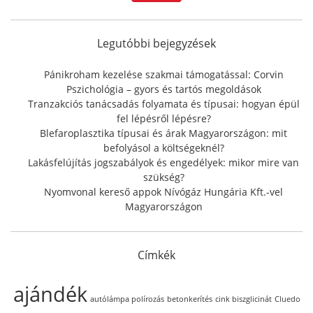
c
h
f
Legutóbbi bejegyzések
o
r
Pánikroham kezelése szakmai támogatással: Corvin
:
Pszichológia – gyors és tartós megoldások
Tranzakciós tanácsadás folyamata és típusai: hogyan épül
fel lépésről lépésre?
Blefaroplasztika típusai és árak Magyarországon: mit
befolyásol a költségeknél?
Lakásfelújítás jogszabályok és engedélyek: mikor mire van
szükség?
Nyomvonal kereső appok Nívógáz Hungária Kft.-vel
Magyarországon
Címkék
ajándék
autólámpa polírozás
betonkerítés
cink biszglicinát
Cluedo