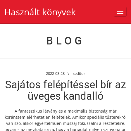
Használt könyvek
Toggl
navig
BLOG
2022-03-28
\
seditor
Sajátos felépítéssel bír az
üveges kandalló
A fantasztikus látvány és a maximális biztonság már
korántsem elérhetetlen feltételek. Amikor speciális tűzterekről
van szó, akkor egyértelműen muszáj fókuszálni a részletekre,
ugyanis az meghatározza, hogy a hangulat milyen színvonalon