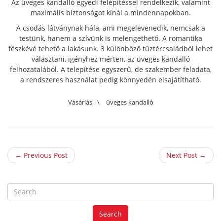
Az üveges kandalló egyedi felépítéssel rendelkezik, valamint
maximális biztonságot kínál a mindennapokban.
A csodás látványnak hála, ami megelevenedik, nemcsak a
testünk, hanem a szívünk is melengethető. A romantika
fészkévé tehető a lakásunk. 3 különböző tűztércsaládból lehet
választani, igényhez mérten, az üveges kandalló
felhozatalából. A telepítése egyszerű, de szakember feladata,
a rendszeres használat pedig könnyedén elsajátítható.
Vásárlás
\
üveges kandalló
← Previous Post
Next Post →
S
e
a
Search
r