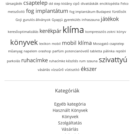
csaptelep
társasjáték
dd step kislány cipő
divattáskák
enciklopédia
Felco
fog implantátum
metszőolló
fog implantátum Budapest
fürdősók
játékok
Goji
gurulós állványok
Gyapjú
gyerekülés
infraszauna
klíma
kerékpár
keresőoptimalizálás
kompressziós zokni
könyv
könyvek
mobil klíma
lexikon
mobil
Mosogató csaptelep
műanyag
napelem
orashop
parfüm
potencianövelő tabletta
pálinka
reptéri
szivattyú
ruhacímke
parkolás
ruhacímke készítés
rum
szauna
ékszer
vásárlás
vízszűrő
víztisztító
Kategóriák
Egyéb kategória
Használt Könyvek
Könyvek
Szolgáltatás
Vásárlás