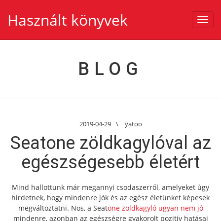
Használt könyvek
Toggl
navig
BLOG
2019-04-29
\
yatoo
Seatone zöldkagylóval az
egészségesebb életért
Mind hallottunk már megannyi csodaszerről, amelyeket úgy
hirdetnek, hogy mindenre jók és az egész életünket képesek
megváltoztatni. Nos, a Seat
one zöldkagyló ugyan nem jó
mindenre, azonban az egészségre gyakorolt pozitív hatásai