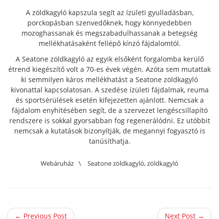
A zöldkagyló kapszula segít az ízületi gyulladásban,
porckopásban szenvedőknek, hogy könnyedebben
mozoghassanak és megszabadulhassanak a betegség
mellékhatásaként fellépő kínzó fájdalomtól.
A Seatone zöldkagyló az egyik elsőként forgalomba kerülő
étrend kiegészítő volt a 70-es évek végén. Azóta sem mutattak
ki semmilyen káros mellékhatást a Seatone zöldkagyló
kivonattal kapcsolatosan. A szedése ízületi fájdalmak, reuma
és sportsérülések esetén kifejezetten ajánlott. Nemcsak a
fájdalom enyhítésében segít, de a szervezet lengéscsillapító
rendszere is sokkal gyorsabban fog regenerálódni. Ez utóbbit
nemcsak a kutatások bizonyítják, de megannyi fogyasztó is
tanúsíthatja.
Webáruház
\
Seatone zöldkagyló
,
zöldkagyló
← Previous Post
Next Post →