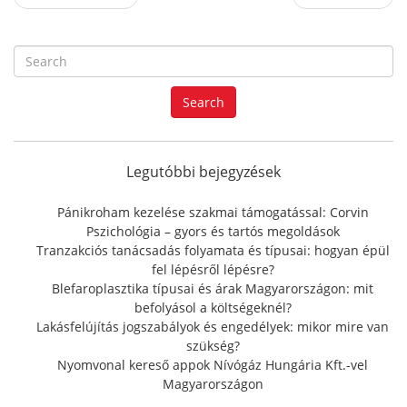
S
e
a
Search
r
c
h
f
Legutóbbi bejegyzések
o
r
Pánikroham kezelése szakmai támogatással: Corvin
:
Pszichológia – gyors és tartós megoldások
Tranzakciós tanácsadás folyamata és típusai: hogyan épül
fel lépésről lépésre?
Blefaroplasztika típusai és árak Magyarországon: mit
befolyásol a költségeknél?
Lakásfelújítás jogszabályok és engedélyek: mikor mire van
szükség?
Nyomvonal kereső appok Nívógáz Hungária Kft.-vel
Magyarországon