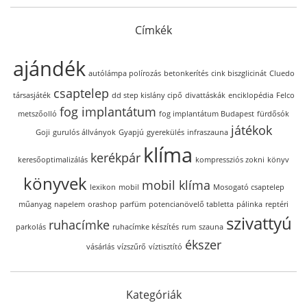
Címkék
ajándék
autólámpa polírozás
betonkerítés
cink biszglicinát
Cluedo
csaptelep
társasjáték
dd step kislány cipő
divattáskák
enciklopédia
Felco
fog implantátum
metszőolló
fog implantátum Budapest
fürdősók
játékok
Goji
gurulós állványok
Gyapjú
gyerekülés
infraszauna
klíma
kerékpár
keresőoptimalizálás
kompressziós zokni
könyv
könyvek
mobil klíma
lexikon
mobil
Mosogató csaptelep
műanyag
napelem
orashop
parfüm
potencianövelő tabletta
pálinka
reptéri
szivattyú
ruhacímke
parkolás
ruhacímke készítés
rum
szauna
ékszer
vásárlás
vízszűrő
víztisztító
Kategóriák