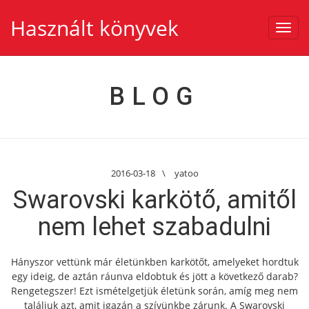
Használt könyvek
Toggl
navig
BLOG
2016-03-18
\
yatoo
Swarovski karkötő, amitől
nem lehet szabadulni
Hányszor vettünk már életünkben karkötőt, amelyeket hordtuk
egy ideig, de aztán ráunva eldobtuk és jött a következő darab?
Rengetegszer! Ezt ismételgetjük életünk során, amíg meg nem
találjuk azt, amit igazán a szívünkbe zárunk. A Swarovski