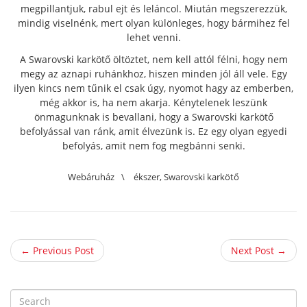
megpillantjuk, rabul ejt és leláncol. Miután megszerezzük,
mindig viselnénk, mert olyan különleges, hogy bármihez fel
lehet venni.
A Swarovski karkötő öltöztet, nem kell attól félni, hogy nem
megy az aznapi ruhánkhoz, hiszen minden jól áll vele. Egy
ilyen kincs nem tűnik el csak úgy, nyomot hagy az emberben,
még akkor is, ha nem akarja. Kénytelenek leszünk
önmagunknak is bevallani, hogy a Swarovski karkötő
befolyással van ránk, amit élvezünk is. Ez egy olyan egyedi
befolyás, amit nem fog megbánni senki.
Webáruház
\
ékszer
,
Swarovski karkötő
← Previous Post
Next Post →
S