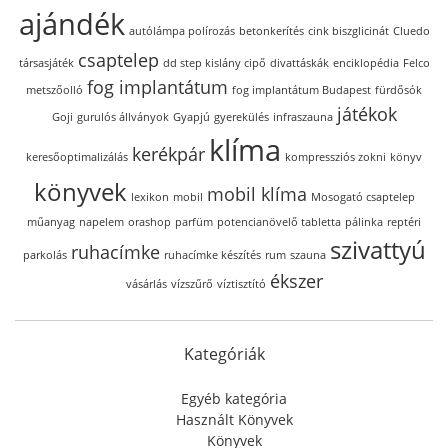
ajándék
autólámpa polírozás
betonkerítés
cink biszglicinát
Cluedo
csaptelep
társasjáték
dd step kislány cipő
divattáskák
enciklopédia
Felco
fog implantátum
metszőolló
fog implantátum Budapest
fürdősók
játékok
Goji
gurulós állványok
Gyapjú
gyerekülés
infraszauna
klíma
kerékpár
keresőoptimalizálás
kompressziós zokni
könyv
könyvek
mobil klíma
lexikon
mobil
Mosogató csaptelep
műanyag
napelem
orashop
parfüm
potencianövelő tabletta
pálinka
reptéri
szivattyú
ruhacímke
parkolás
ruhacímke készítés
rum
szauna
ékszer
vásárlás
vízszűrő
víztisztító
Kategóriák
Egyéb kategória
Használt Könyvek
Könyvek