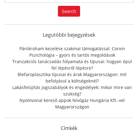
e
a
Search
r
c
h
f
Legutóbbi bejegyzések
o
r
Pánikroham kezelése szakmai támogatással: Corvin
:
Pszichológia – gyors és tartós megoldások
Tranzakciós tanácsadás folyamata és típusai: hogyan épül
fel lépésről lépésre?
Blefaroplasztika típusai és árak Magyarországon: mit
befolyásol a költségeknél?
Lakásfelújítás jogszabályok és engedélyek: mikor mire van
szükség?
Nyomvonal kereső appok Nívógáz Hungária Kft.-vel
Magyarországon
Címkék