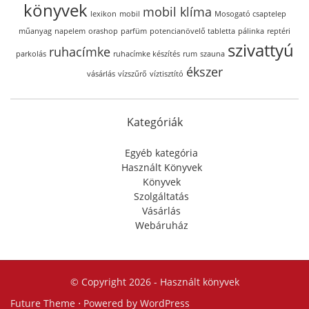
könyvek
mobil klíma
lexikon
mobil
Mosogató csaptelep
műanyag
napelem
orashop
parfüm
potencianövelő tabletta
pálinka
reptéri
szivattyú
ruhacímke
parkolás
ruhacímke készítés
rum
szauna
ékszer
vásárlás
vízszűrő
víztisztító
Kategóriák
Egyéb kategória
Használt Könyvek
Könyvek
Szolgáltatás
Vásárlás
Webáruház
© Copyright 2026 -
Használt könyvek
Future Theme
⋅ Powered by
WordPress