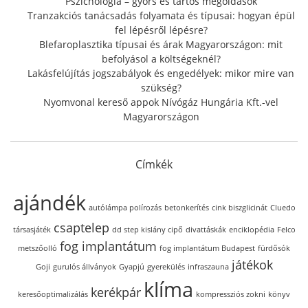
Pszichológia – gyors és tartós megoldások
Tranzakciós tanácsadás folyamata és típusai: hogyan épül
fel lépésről lépésre?
Blefaroplasztika típusai és árak Magyarországon: mit
befolyásol a költségeknél?
Lakásfelújítás jogszabályok és engedélyek: mikor mire van
szükség?
Nyomvonal kereső appok Nívógáz Hungária Kft.-vel
Magyarországon
Címkék
ajándék
autólámpa polírozás
betonkerítés
cink biszglicinát
Cluedo
csaptelep
társasjáték
dd step kislány cipő
divattáskák
enciklopédia
Felco
fog implantátum
metszőolló
fog implantátum Budapest
fürdősók
játékok
Goji
gurulós állványok
Gyapjú
gyerekülés
infraszauna
klíma
kerékpár
keresőoptimalizálás
kompressziós zokni
könyv