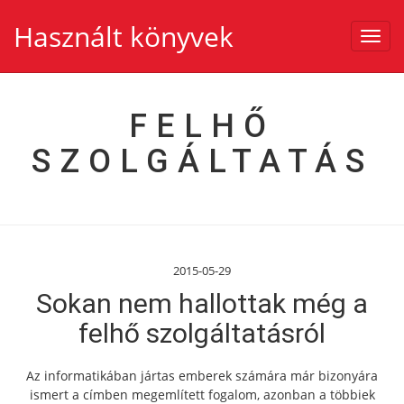
Használt könyvek
Toggl
navig
FELHŐ
SZOLGÁLTATÁS
2015-05-29
Sokan nem hallottak még a
felhő szolgáltatásról
Az informatikában jártas emberek számára már bizonyára
ismert a címben megemlített fogalom, azonban a többiek