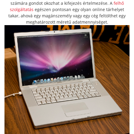
számára gondot okozhat a kifejezés értelmezése. A
felhő
szolgáltatás
egészen pontosan egy olyan online tárhelyet
takar, ahová egy magánszemély vagy egy cég feltölthet egy
meghatározott méretű adatmennyiséget.