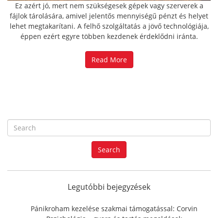
Ez azért jó, mert nem szükségesek gépek vagy szerverek a
fájlok tárolására, amivel jelentős mennyiségű pénzt és helyet
lehet megtakarítani. A felhő szolgáltatás a jövő technológiája,
éppen ezért egyre többen kezdenek érdeklődni iránta.
Read More
S
e
a
Search
r
c
h
f
Legutóbbi bejegyzések
o
r
Pánikroham kezelése szakmai támogatással: Corvin
: