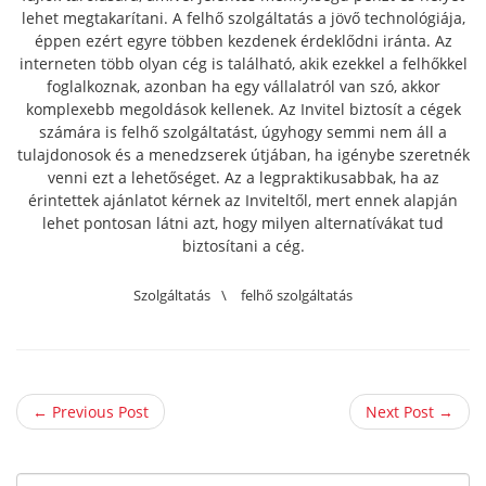
lehet megtakarítani. A felhő szolgáltatás a jövő technológiája,
éppen ezért egyre többen kezdenek érdeklődni iránta.
Az
interneten több olyan cég is található, akik ezekkel a felhőkkel
foglalkoznak, azonban ha egy vállalatról van szó, akkor
komplexebb megoldások kellenek. Az Invitel biztosít a cégek
számára is felhő szolgáltatást, úgyhogy semmi nem áll a
tulajdonosok és a menedzserek útjában, ha igénybe szeretnék
venni ezt a lehetőséget. Az a legpraktikusabbak, ha az
érintettek ajánlatot kérnek az Inviteltől, mert ennek alapján
lehet pontosan látni azt, hogy milyen alternatívákat tud
biztosítani a cég.
Szolgáltatás
\
felhő szolgáltatás
← Previous Post
Next Post →
S