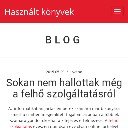
Használt könyvek
Toggl
navig
BLOG
2015-05-29
\
yatoo
Sokan nem hallottak még
a felhő szolgáltatásról
Az informatikában jártas emberek számára már bizonyára
ismert a címben megemlített fogalom, azonban a többiek
számára gondot okozhat a kifejezés értelmezése. A
felhő
szolgáltatás
egészen pontosan egy olyan online tárhelyet