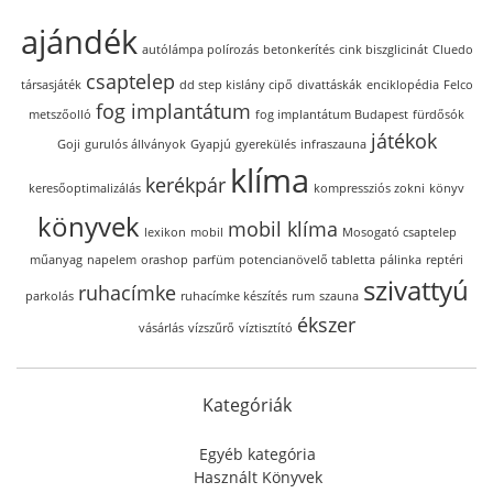
ajándék
autólámpa polírozás
betonkerítés
cink biszglicinát
Cluedo
csaptelep
társasjáték
dd step kislány cipő
divattáskák
enciklopédia
Felco
fog implantátum
metszőolló
fog implantátum Budapest
fürdősók
játékok
Goji
gurulós állványok
Gyapjú
gyerekülés
infraszauna
klíma
kerékpár
keresőoptimalizálás
kompressziós zokni
könyv
könyvek
mobil klíma
lexikon
mobil
Mosogató csaptelep
műanyag
napelem
orashop
parfüm
potencianövelő tabletta
pálinka
reptéri
szivattyú
ruhacímke
parkolás
ruhacímke készítés
rum
szauna
ékszer
vásárlás
vízszűrő
víztisztító
Kategóriák
Egyéb kategória
Használt Könyvek