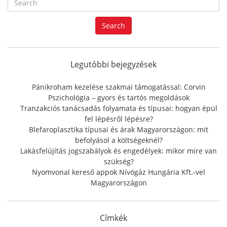
e
a
Search
r
c
h
f
Legutóbbi bejegyzések
o
r
Pánikroham kezelése szakmai támogatással: Corvin
:
Pszichológia – gyors és tartós megoldások
Tranzakciós tanácsadás folyamata és típusai: hogyan épül
fel lépésről lépésre?
Blefaroplasztika típusai és árak Magyarországon: mit
befolyásol a költségeknél?
Lakásfelújítás jogszabályok és engedélyek: mikor mire van
szükség?
Nyomvonal kereső appok Nívógáz Hungária Kft.-vel
Magyarországon
Címkék