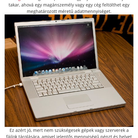
takar, ahová egy magánszemély vagy egy cég feltölthet egy
meghatározott méretű adatmennyiséget.
Ez azért jó, mert nem szükségesek gépek vagy szerverek a
fájlok tárolására, amivel jelentős mennyiségű pénzt és helyet