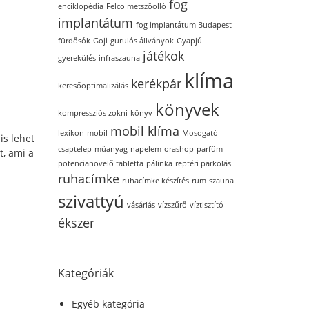
fog
enciklopédia
Felco metszőolló
implantátum
fog implantátum Budapest
fürdősók
Goji
gurulós állványok
Gyapjú
játékok
gyerekülés
infraszauna
klíma
kerékpár
keresőoptimalizálás
könyvek
kompressziós zokni
könyv
mobil klíma
lexikon
mobil
Mosogató
is lehet
csaptelep
műanyag
napelem
orashop
parfüm
t, ami a
potencianövelő tabletta
pálinka
reptéri parkolás
ruhacímke
ruhacímke készítés
rum
szauna
szivattyú
vásárlás
vízszűrő
víztisztító
ékszer
Kategóriák
Egyéb kategória