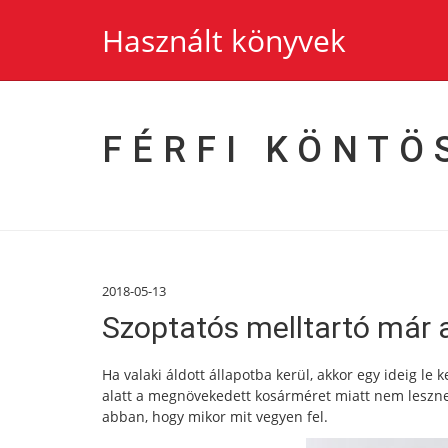
Használt könyvek
FÉRFI KÖNTÖ
2018-05-13
Szoptatós melltartó már a
Ha valaki áldott állapotba kerül, akkor egy ideig le
alatt a megnövekedett kosárméret miatt nem lesznek
abban, hogy mikor mit vegyen fel.