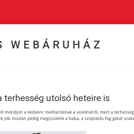
S WEBÁRUHÁZ
 terhesség utolsó heteire is
 kell mondjon a kedvenc melltartóinak a viseléséről, mert a terhesség
 jók, miután pedig megszületik a baba, a szoptatás fog gátat szab