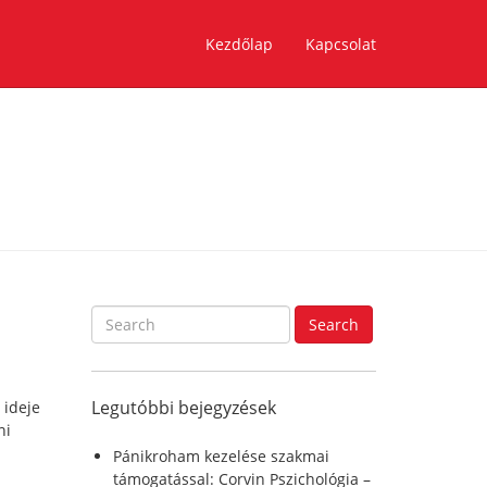
Kezdőlap
Kapcsolat
S
Search
e
a
r
Legutóbbi bejegyzések
 ideje
c
ni
h
f
Pánikroham kezelése szakmai
o
támogatással: Corvin Pszichológia –