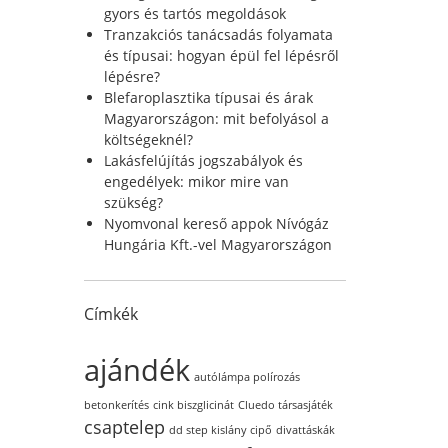
r
gyors és tartós megoldások
:
Tranzakciós tanácsadás folyamata
és típusai: hogyan épül fel lépésről
lépésre?
Blefaroplasztika típusai és árak
Magyarországon: mit befolyásol a
költségeknél?
Lakásfelújítás jogszabályok és
engedélyek: mikor mire van
szükség?
Nyomvonal kereső appok Nívógáz
Hungária Kft.-vel Magyarországon
Címkék
ajándék
autólámpa polírozás
betonkerítés
cink biszglicinát
Cluedo társasjáték
csaptelep
dd step kislány cipő
divattáskák