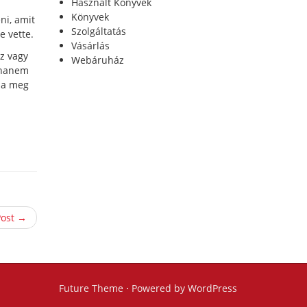
Használt Könyvek
Könyvek
ni, amit
Szolgáltatás
e vette.
Vásárlás
z vagy
Webáruház
, hanem
lja meg
Post →
Future Theme
⋅ Powered by
WordPress