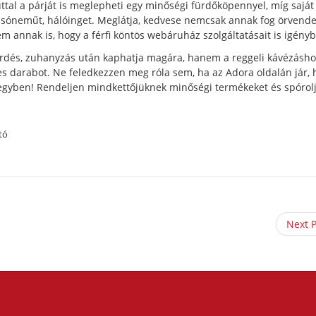
ttal a párját is meglepheti egy minőségi fürdőköpennyel, míg saját
sóneműt, hálóinget. Meglátja, kedvese nemcsak annak fog örvende
em annak is, hogy a férfi köntös webáruház szolgáltatásait is igényb
ürdés, zuhanyzás után kaphatja magára, hanem a reggeli kávézásho
es darabot. Ne feledkezzen meg róla sem, ha az Adora oldalán jár
s egyben! Rendeljen mindkettőjüknek minőségi termékeket és spóro
tó
Next 