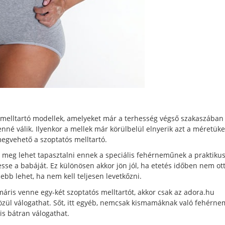
elltartó modellek, amelyeket már a terhesség végső szakaszában 
nné válik. Ilyenkor a mellek már körülbelül elnyerik azt a méretüke
megvehető a szoptatós melltartó.
or meg lehet tapasztalni ennek a speciális fehérneműnek a praktiku
esse a babáját. Ez különösen akkor jön jól, ha etetés időben nem o
ebb lehet, ha nem kell teljesen levetkőzni.
ris venne egy-két szoptatós melltartót, akkor csak az adora.hu
közül válogathat. Sőt, itt egyéb, nemcsak kismamáknak való fehérne
 is bátran válogathat.