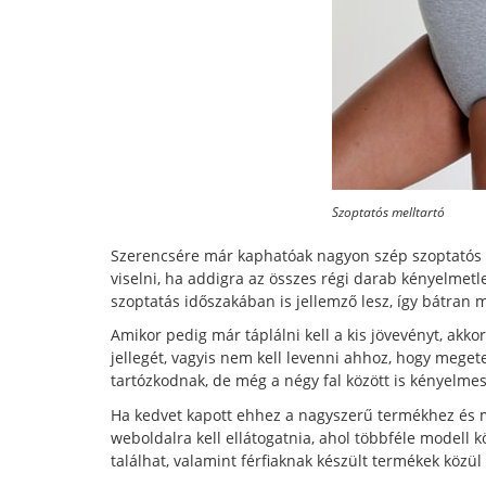
Szoptatós melltartó
Szerencsére már kaphatóak nagyon szép szoptatós m
viselni, ha addigra az összes régi darab kényelmetle
szoptatás időszakában is jellemző lesz, így bátran 
Amikor pedig már táplálni kell a kis jövevényt, akk
jellegét, vagyis nem kell levenni ahhoz, hogy meget
tartózkodnak, de még a négy fal között is kényelmes
Ha kedvet kapott ehhez a nagyszerű termékhez és má
weboldalra kell ellátogatnia, ahol többféle modell 
találhat, valamint férfiaknak készült termékek közül