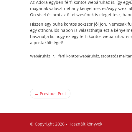
Az Adora egyben férfi köntös webáruház is, így egyú
magának választ néhány kényelmes és/vagy szexi al
Ön visel és ami az ő tetszésének is eleget tesz, han
Hiszen egy puha köntös sokszor jól jön. Nemcsak f
egy otthonülős napon is választhatja ezt a kényelm
használja ki, hogy ez egy férfi köntös webáruház i
a postaköltséget!
Webáruház
\
férfi köntös webáruház
,
szoptatós melltar
← Previous Post
© Copyright 2026 -
Használt könyvek