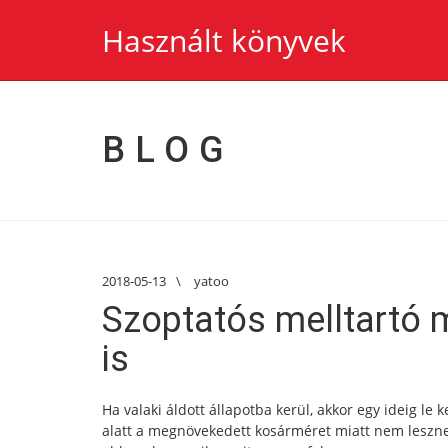
Használt könyvek
BLOG
2018-05-13
\
yatoo
Szoptatós melltartó m
is
Ha valaki áldott állapotba kerül, akkor egy ideig le
alatt a megnövekedett kosárméret miatt nem lesznek