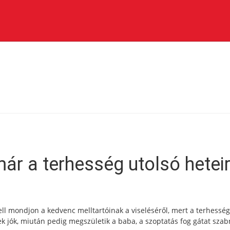
ár a terhesség utolsó hetei
 kell mondjon a kedvenc melltartóinak a viseléséről, mert a terhesség
 jók, miután pedig megszületik a baba, a szoptatás fog gátat szab