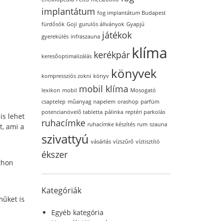
implantátum
fog implantátum Budapest
fürdősók
Goji
gurulós állványok
Gyapjú
játékok
gyerekülés
infraszauna
klíma
kerékpár
keresőoptimalizálás
könyvek
kompressziós zokni
könyv
mobil klíma
lexikon
mobil
Mosogató
csaptelep
műanyag
napelem
orashop
parfüm
potencianövelő tabletta
pálinka
reptéri parkolás
is lehet
ruhacímke
ruhacímke készítés
rum
szauna
t, ami a
szivattyú
vásárlás
vízszűrő
víztisztító
s
ékszer
tthon
Kategóriák
műket is
Egyéb kategória