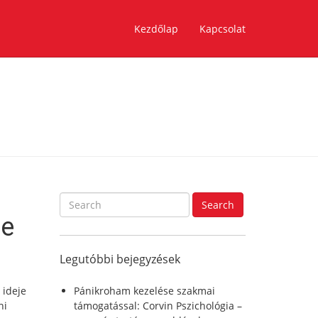
Kezdőlap
Kapcsolat
S
Search
e
re
a
r
Legutóbbi bejegyzések
c
h
f
 ideje
Pánikroham kezelése szakmai
o
ni
támogatással: Corvin Pszichológia –