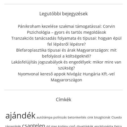
c
h
f
Legutóbbi bejegyzések
o
r
Pánikroham kezelése szakmai támogatással: Corvin
:
Pszichológia – gyors és tartós megoldások
Tranzakciós tanácsadás folyamata és típusai: hogyan épül
fel lépésről lépésre?
Blefaroplasztika típusai és árak Magyarországon: mit
befolyásol a költségeknél?
Lakásfelújítás jogszabályok és engedélyek: mikor mire van
szükség?
Nyomvonal kereső appok Nívógáz Hungária Kft.-vel
Magyarországon
Címkék
ajándék
autólámpa polírozás
betonkerítés
cink biszglicinát
Cluedo
csaptelep
társasjáték
dd step kislány cipő
divattáskák
enciklopédia
Felco