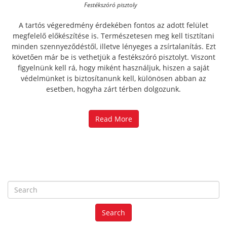
Festékszóró pisztoly
A tartós végeredmény érdekében fontos az adott felület
megfelelő előkészítése is. Természetesen meg kell tisztítani
minden szennyeződéstől, illetve lényeges a zsírtalanítás. Ezt
követően már be is vethetjük a festékszóró pisztolyt. Viszont
figyelnünk kell rá, hogy miként használjuk, hiszen a saját
védelmünket is biztosítanunk kell, különösen abban az
esetben, hogyha zárt térben dolgozunk.
Read More
S
e
a
Search
r