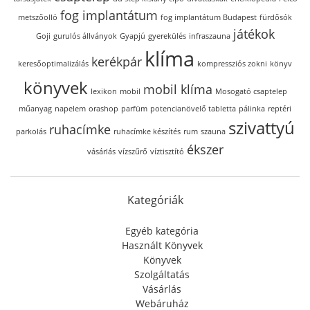
fog implantátum
metszőolló
fog implantátum Budapest
fürdősók
játékok
Goji
gurulós állványok
Gyapjú
gyerekülés
infraszauna
klíma
kerékpár
keresőoptimalizálás
kompressziós zokni
könyv
könyvek
mobil klíma
lexikon
mobil
Mosogató csaptelep
műanyag
napelem
orashop
parfüm
potencianövelő tabletta
pálinka
reptéri
szivattyú
ruhacímke
parkolás
ruhacímke készítés
rum
szauna
ékszer
vásárlás
vízszűrő
víztisztító
Kategóriák
Egyéb kategória
Használt Könyvek
Könyvek
Szolgáltatás
Vásárlás
Webáruház