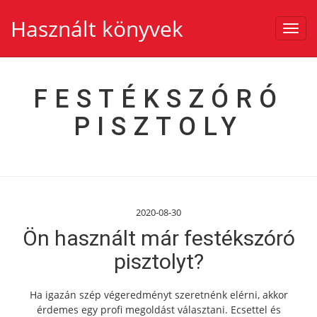
Használt könyvek
Toggl
navig
FESTÉKSZÓRÓ
PISZTOLY
2020-08-30
Ön használt már festékszóró
pisztolyt?
Ha igazán szép végeredményt szeretnénk elérni, akkor
érdemes egy profi megoldást választani. Ecsettel és