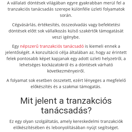
A vállalati döntések világában egyre gyakrabban merül fel a
tranzakciós tanácsadás szerepe különféle üzleti folyamatok
során.
Cégvásárlás, értékesítés, összeolvadás vagy befektetési
döntések előtt sok vállalkozás külső szakértők támogatását
veszi igénybe.
Egy
népszerű tranzakciós tanácsadó
is kiemeli ennek a
jelentőségét. A konzultáció célja általában az, hogy az érintett
felek pontosabb képet kapjanak egy adott üzleti helyzetről, a
lehetséges kockázatokról és a döntések várható
következményeiről.
A folyamat sok esetben összetett, ezért lényeges a megfelelő
előkészítés és a szakmai támogatás.
Mit jelent a tranzakciós
tanácsadás?
Ez egy olyan szolgáltatás, amely kereskedelmi tranzakciók
előkészítésében és lebonyolításában nyújt segítséget.