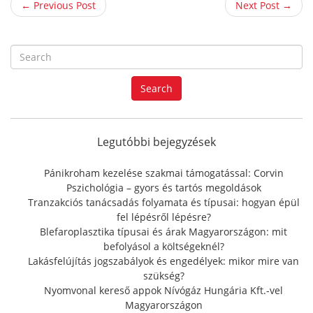
← Previous Post
Next Post →
S
e
a
Search
r
c
h
f
Legutóbbi bejegyzések
o
r
Pánikroham kezelése szakmai támogatással: Corvin
:
Pszichológia – gyors és tartós megoldások
Tranzakciós tanácsadás folyamata és típusai: hogyan épül
fel lépésről lépésre?
Blefaroplasztika típusai és árak Magyarországon: mit
befolyásol a költségeknél?
Lakásfelújítás jogszabályok és engedélyek: mikor mire van
szükség?
Nyomvonal kereső appok Nívógáz Hungária Kft.-vel
Magyarországon