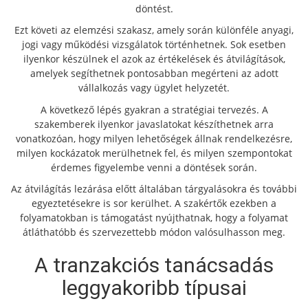
döntést.
Ezt követi az elemzési szakasz, amely során különféle anyagi,
jogi vagy működési vizsgálatok történhetnek. Sok esetben
ilyenkor készülnek el azok az értékelések és átvilágítások,
amelyek segíthetnek pontosabban megérteni az adott
vállalkozás vagy ügylet helyzetét.
A következő lépés gyakran a stratégiai tervezés. A
szakemberek ilyenkor javaslatokat készíthetnek arra
vonatkozóan, hogy milyen lehetőségek állnak rendelkezésre,
milyen kockázatok merülhetnek fel, és milyen szempontokat
érdemes figyelembe venni a döntések során.
Az átvilágítás lezárása előtt általában tárgyalásokra és további
egyeztetésekre is sor kerülhet. A szakértők ezekben a
folyamatokban is támogatást nyújthatnak, hogy a folyamat
átláthatóbb és szervezettebb módon valósulhasson meg.
A tranzakciós tanácsadás
leggyakoribb típusai