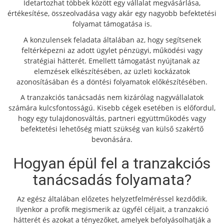
Idetartozhat többek között egy vállalat megvásárlása,
értékesítése, összeolvadása vagy akár egy nagyobb befektetési
folyamat támogatása is.
A konzulensek feladata általában az, hogy segítsenek
feltérképezni az adott ügylet pénzügyi, működési vagy
stratégiai hátterét. Emellett támogatást nyújtanak az
elemzések elkészítésében, az üzleti kockázatok
azonosításában és a döntési folyamatok előkészítésében.
A tranzakciós tanácsadás nem kizárólag nagyvállalatok
számára kulcsfontosságú. Kisebb cégek esetében is előfordul,
hogy egy tulajdonosváltás, partneri együttműködés vagy
befektetési lehetőség miatt szükség van külső szakértő
bevonására.
Hogyan épül fel a tranzakciós
tanácsadás folyamata?
Az egész általában előzetes helyzetfelméréssel kezdődik.
Ilyenkor a profik megismerik az ügyfél céljait, a tranzakció
hátterét és azokat a tényezőket, amelyek befolyásolhatják a