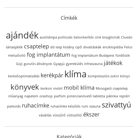
Címkék
ajándék
autólámpa polírozás
betonkerítés
cink biszglicinát
Cluedo
csaptelep
társasjáték
dd step kislány cipő
divattáskák
enciklopédia
Felco
fog implantátum
metszőolló
fog implantátum Budapest
fürdősók
játékok
Goji
gurulós állványok
Gyapjú
gyerekülés
infraszauna
klíma
kerékpár
keresőoptimalizálás
kompressziós zokni
könyv
könyvek
mobil klíma
lexikon
mobil
Mosogató csaptelep
műanyag
napelem
orashop
parfüm
potencianövelő tabletta
pálinka
reptéri
szivattyú
ruhacímke
parkolás
ruhacímke készítés
rum
szauna
ékszer
vásárlás
vízszűrő
víztisztító
Kategóriák