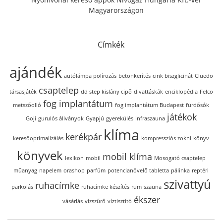
Magyarországon
Címkék
ajándék
autólámpa polírozás
betonkerítés
cink biszglicinát
Cluedo
csaptelep
társasjáték
dd step kislány cipő
divattáskák
enciklopédia
Felco
fog implantátum
metszőolló
fog implantátum Budapest
fürdősók
játékok
Goji
gurulós állványok
Gyapjú
gyerekülés
infraszauna
klíma
kerékpár
keresőoptimalizálás
kompressziós zokni
könyv
könyvek
mobil klíma
lexikon
mobil
Mosogató csaptelep
műanyag
napelem
orashop
parfüm
potencianövelő tabletta
pálinka
reptéri
szivattyú
ruhacímke
parkolás
ruhacímke készítés
rum
szauna
ékszer
vásárlás
vízszűrő
víztisztító