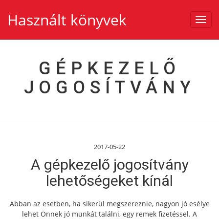
Használt könyvek
Toggl
navig
GÉPKEZELŐ
JOGOSÍTVÁNY
2017-05-22
A gépkezelő jogosítvány
lehetőségeket kínál
Abban az esetben, ha sikerül megszereznie, nagyon jó esélye
lehet Önnek jó munkát találni, egy remek fizetéssel. A