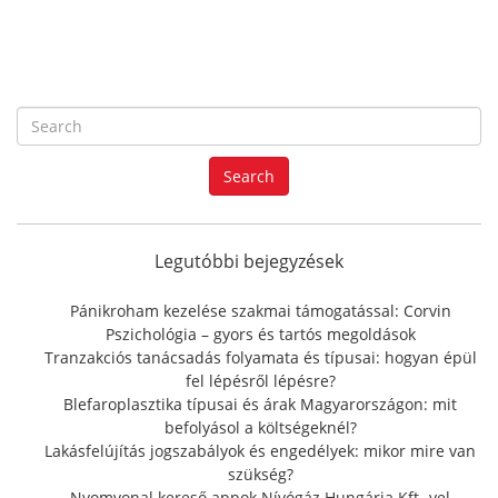
S
e
a
Search
r
c
h
f
Legutóbbi bejegyzések
o
r
Pánikroham kezelése szakmai támogatással: Corvin
:
Pszichológia – gyors és tartós megoldások
Tranzakciós tanácsadás folyamata és típusai: hogyan épül
fel lépésről lépésre?
Blefaroplasztika típusai és árak Magyarországon: mit
befolyásol a költségeknél?
Lakásfelújítás jogszabályok és engedélyek: mikor mire van
szükség?
Nyomvonal kereső appok Nívógáz Hungária Kft.-vel