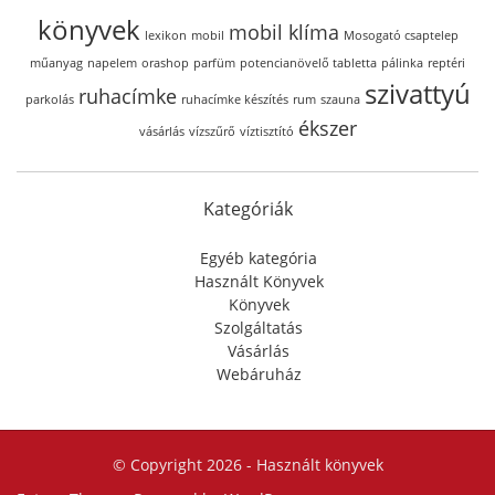
könyvek
mobil klíma
lexikon
mobil
Mosogató csaptelep
műanyag
napelem
orashop
parfüm
potencianövelő tabletta
pálinka
reptéri
szivattyú
ruhacímke
parkolás
ruhacímke készítés
rum
szauna
ékszer
vásárlás
vízszűrő
víztisztító
Kategóriák
Egyéb kategória
Használt Könyvek
Könyvek
Szolgáltatás
Vásárlás
Webáruház
© Copyright 2026 -
Használt könyvek