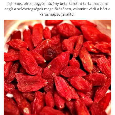
őshonos, piros bogyós növény béta-karotint tartalmaz, ami
segít a szívbetegségek megelőzésében, valamint védi a bőrt a
káros napsugaraktól.