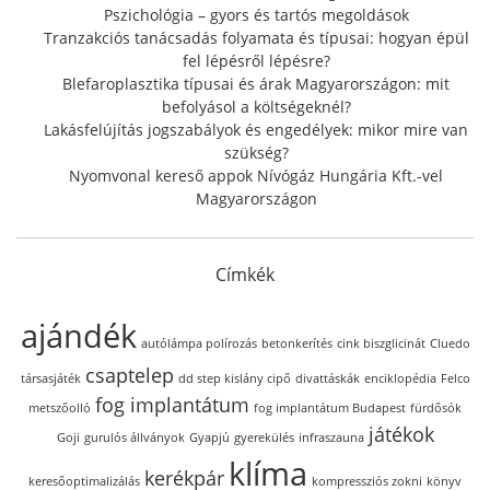
:
Pszichológia – gyors és tartós megoldások
Tranzakciós tanácsadás folyamata és típusai: hogyan épül
fel lépésről lépésre?
Blefaroplasztika típusai és árak Magyarországon: mit
befolyásol a költségeknél?
Lakásfelújítás jogszabályok és engedélyek: mikor mire van
szükség?
Nyomvonal kereső appok Nívógáz Hungária Kft.-vel
Magyarországon
Címkék
ajándék
autólámpa polírozás
betonkerítés
cink biszglicinát
Cluedo
csaptelep
társasjáték
dd step kislány cipő
divattáskák
enciklopédia
Felco
fog implantátum
metszőolló
fog implantátum Budapest
fürdősók
játékok
Goji
gurulós állványok
Gyapjú
gyerekülés
infraszauna
klíma
kerékpár
keresőoptimalizálás
kompressziós zokni
könyv