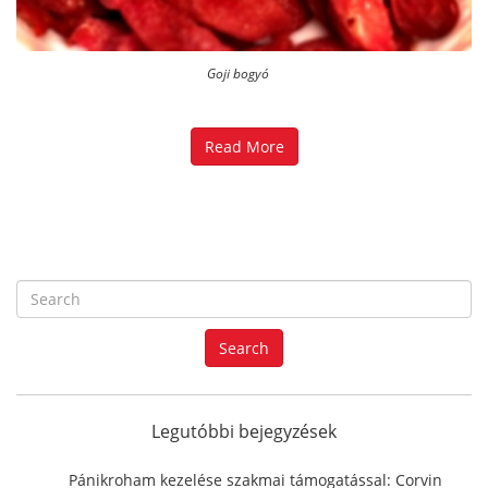
Goji bogyó
Read More
S
e
a
Search
r
c
h
f
Legutóbbi bejegyzések
o
r
Pánikroham kezelése szakmai támogatással: Corvin