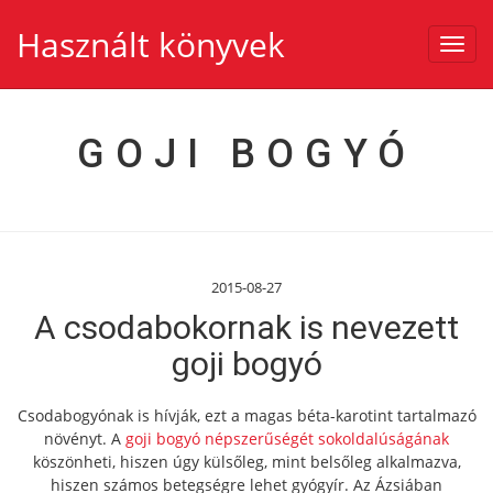
Használt könyvek
Toggl
navig
GOJI BOGYÓ
2015-08-27
A csodabokornak is nevezett
goji bogyó
Csodabogyónak is hívják, ezt a magas béta-karotint tartalmazó
növényt. A
goji bogyó népszerűségét sokoldalúságának
köszönheti, hiszen úgy külsőleg, mint belsőleg alkalmazva,
hiszen számos betegségre lehet gyógyír.
Az Ázsiában