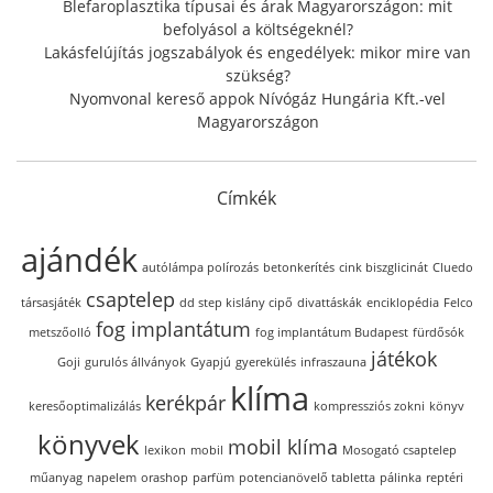
Blefaroplasztika típusai és árak Magyarországon: mit
befolyásol a költségeknél?
Lakásfelújítás jogszabályok és engedélyek: mikor mire van
szükség?
Nyomvonal kereső appok Nívógáz Hungária Kft.-vel
Magyarországon
Címkék
ajándék
autólámpa polírozás
betonkerítés
cink biszglicinát
Cluedo
csaptelep
társasjáték
dd step kislány cipő
divattáskák
enciklopédia
Felco
fog implantátum
metszőolló
fog implantátum Budapest
fürdősók
játékok
Goji
gurulós állványok
Gyapjú
gyerekülés
infraszauna
klíma
kerékpár
keresőoptimalizálás
kompressziós zokni
könyv
könyvek
mobil klíma
lexikon
mobil
Mosogató csaptelep
műanyag
napelem
orashop
parfüm
potencianövelő tabletta
pálinka
reptéri