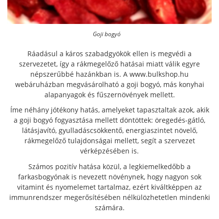
Goji bogyó
Ráadásul a káros szabadgyökök ellen is megvédi a
szervezetet, így a rákmegelőző hatásai miatt válik egyre
népszerűbbé hazánkban is.
A www.bulkshop.hu
webáruházban megvásárolható a goji bogyó, más konyhai
alapanyagok és fűszernövények mellett.
Íme néhány jótékony hatás, amelyeket tapasztaltak azok, akik
a goji bogyó fogyasztása mellett döntöttek: öregedés-gátló,
látásjavító, gyulladáscsökkentő, energiaszintet növelő,
rákmegelőző tulajdonságai mellett, segít a szervezet
vérképzésében is.
Számos pozitív hatása közül, a legkiemelkedőbb a
farkasbogyónak is nevezett növénynek, hogy nagyon sok
vitamint és nyomelemet tartalmaz, ezért kiváltképpen az
immunrendszer megerősítésében nélkülözhetetlen mindenki
számára.