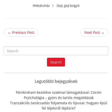
Webáruház
\
Goji
,
goji bogyó
← Previous Post
Next Post →
S
e
a
Search
r
c
h
f
Legutóbbi bejegyzések
o
r
Pánikroham kezelése szakmai támogatással: Corvin
:
Pszichológia – gyors és tartós megoldások
Tranzakciós tanácsadás folyamata és típusai: hogyan épül
fel lépésről lépésre?