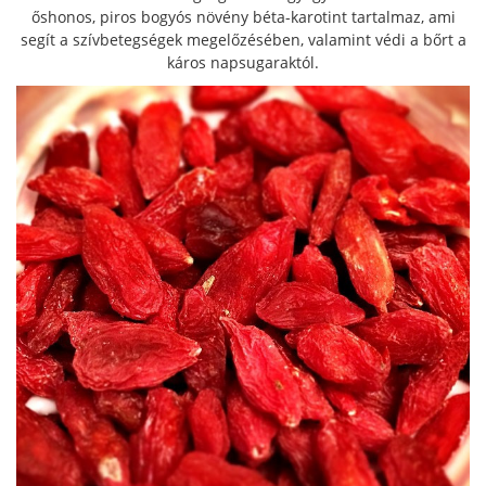
őshonos, piros bogyós növény béta-karotint tartalmaz, ami
segít a szívbetegségek megelőzésében, valamint védi a bőrt a
káros napsugaraktól.