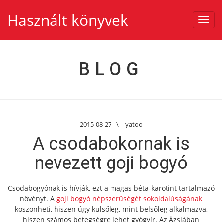
Használt könyvek
Toggl
navig
BLOG
2015-08-27
\
yatoo
A csodabokornak is
nevezett goji bogyó
Csodabogyónak is hívják, ezt a magas béta-karotint tartalmazó
növényt. A
goji bogyó népszerűségét sokoldalúságának
köszönheti, hiszen úgy külsőleg, mint belsőleg alkalmazva,
hiszen számos betegségre lehet gyógyír.
Az Ázsiában