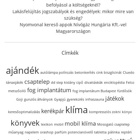
befolyásol a költségeknél?
Lakásfelújítás jogszabályok és engedélyek: mikor mire van
szükség?
Nyomvonal kereső appok Nívógáz Hungária Kft.-vel
Magyarországon
Címkék
ajándék
autólámpa polírozás
betonkerítés
cink biszglicinát
Cluedo
csaptelep
társasjáték
dd step kislány cipő
divattáskák
enciklopédia
Felco
fog implantátum
metszőolló
fog implantátum Budapest
fürdősók
játékok
Goji
gurulós állványok
Gyapjú
gyerekülés
infraszauna
klíma
kerékpár
keresőoptimalizálás
kompressziós zokni
könyv
könyvek
mobil klíma
lexikon
mobil
Mosogató csaptelep
műanyag
napelem
orashop
parfüm
potencianövelő tabletta
pálinka
reptéri