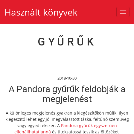
Használt könyvek
Toggl
navig
GYŰRŰK
2018-10-30
A Pandora gyűrűk feldobják a
megjelenést
A különleges megjelenés gyakran a kiegészítőkön múlik. Ilyen
kiegészítő lehet egy jól megválasztott táska, feltűnő szemüveg
vagy egyedi ékszer. A
Pandora gyűrűk egyszerűen
ellenállhatatlanná
és titokzatossá teszik az öltözéket,