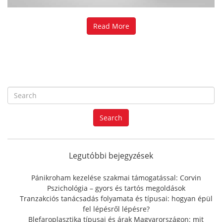
Read More
S
e
a
Search
r
c
h
f
Legutóbbi bejegyzések
o
r
Pánikroham kezelése szakmai támogatással: Corvin
:
Pszichológia – gyors és tartós megoldások
Tranzakciós tanácsadás folyamata és típusai: hogyan épül
fel lépésről lépésre?
Blefaroplasztika típusai és árak Magyarországon: mit