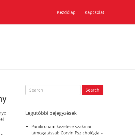
Kezdőlap
Kapcsolat
S
Search
e
ny
a
r
Legutóbbi bejegyzések
nye
c
el
h
f
Pánikroham kezelése szakmai
o
támogatással: Corvin Pszichológia –