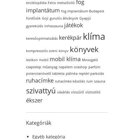
fog
enciklopédia
Felco metszőolló
implantátum
fog implantátum Budapest
fürdősók
Goji
gurulós állványok
Gyapjú
játékok
gyerekülés
infraszauna
klíma
kerékpár
keresőoptimalizálás
könyvek
kompressziós zokni
könyv
mobil klíma
lexikon
mobil
Mosogató
csaptelep
műanyag
napelem
orashop
parfüm
potencianövelő tabletta
pálinka
reptéri parkolás
ruhacímke
ruhacímke készítés
rum
szauna
szivattyú
vásárlás
vízszűrő
víztisztító
ékszer
Kategóriák
Egyéb kategória