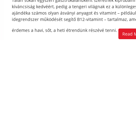
Talán sokan egyszeri gasztrokalandként szeretnék kipróbálni
kíváncsiság kedvéért, pedig a tengeri világnak ez a különlege
ajándéka számos olyan ásványi anyagot és vitamint – például
idegrendszer működését segítő B12-vitamint – tartalmaz, am
érdemes a havi, sőt, a heti étrendünk részévé tenni.
Read 