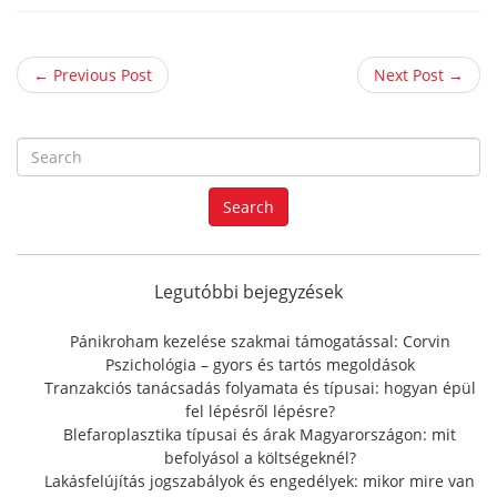
← Previous Post
Next Post →
S
e
a
Search
r
c
h
f
Legutóbbi bejegyzések
o
r
Pánikroham kezelése szakmai támogatással: Corvin
:
Pszichológia – gyors és tartós megoldások
Tranzakciós tanácsadás folyamata és típusai: hogyan épül
fel lépésről lépésre?
Blefaroplasztika típusai és árak Magyarországon: mit
befolyásol a költségeknél?
Lakásfelújítás jogszabályok és engedélyek: mikor mire van