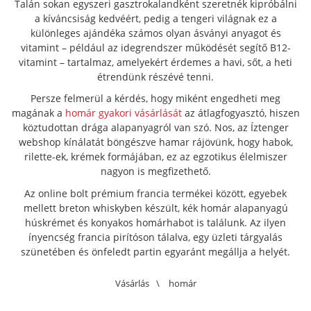
Talán sokan egyszeri gasztrokalandként szeretnék kipróbálni
a kíváncsiság kedvéért, pedig a tengeri világnak ez a
különleges ajándéka számos olyan ásványi anyagot és
vitamint – például az idegrendszer működését segítő B12-
vitamint – tartalmaz, amelyekért érdemes a havi, sőt, a heti
étrendünk részévé tenni.
Persze felmerül a kérdés, hogy miként engedheti meg
magának a
homár gyakori vásárlását
az átlagfogyasztó, hiszen
köztudottan drága alapanyagról van szó. Nos, az Íztenger
webshop kínálatát böngészve hamar rájövünk, hogy habok,
rilette-ek, krémek formájában, ez az egzotikus élelmiszer
nagyon is megfizethető.
Az online bolt prémium francia termékei között, egyebek
mellett breton whiskyben készült, kék homár alapanyagú
húskrémet és konyakos homárhabot is találunk. Az ilyen
ínyencség francia pirítóson tálalva, egy üzleti tárgyalás
szünetében és önfeledt partin egyaránt megállja a helyét.
Vásárlás
\
homár