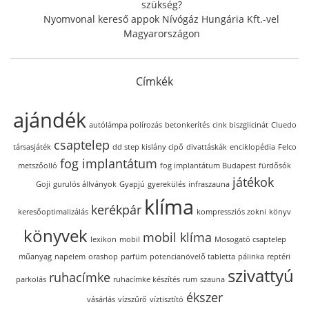
szükség?
Nyomvonal kereső appok Nívógáz Hungária Kft.-vel
Magyarországon
Címkék
ajándék
autólámpa polírozás
betonkerítés
cink biszglicinát
Cluedo
csaptelep
társasjáték
dd step kislány cipő
divattáskák
enciklopédia
Felco
fog implantátum
metszőolló
fog implantátum Budapest
fürdősók
játékok
Goji
gurulós állványok
Gyapjú
gyerekülés
infraszauna
klíma
kerékpár
keresőoptimalizálás
kompressziós zokni
könyv
könyvek
mobil klíma
lexikon
mobil
Mosogató csaptelep
műanyag
napelem
orashop
parfüm
potencianövelő tabletta
pálinka
reptéri
szivattyú
ruhacímke
parkolás
ruhacímke készítés
rum
szauna
ékszer
vásárlás
vízszűrő
víztisztító