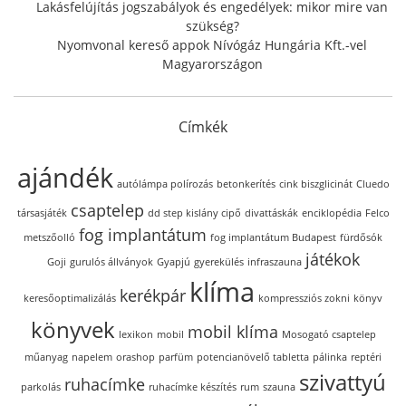
Lakásfelújítás jogszabályok és engedélyek: mikor mire van
szükség?
Nyomvonal kereső appok Nívógáz Hungária Kft.-vel
Magyarországon
Címkék
ajándék
autólámpa polírozás
betonkerítés
cink biszglicinát
Cluedo
csaptelep
társasjáték
dd step kislány cipő
divattáskák
enciklopédia
Felco
fog implantátum
metszőolló
fog implantátum Budapest
fürdősók
játékok
Goji
gurulós állványok
Gyapjú
gyerekülés
infraszauna
klíma
kerékpár
keresőoptimalizálás
kompressziós zokni
könyv
könyvek
mobil klíma
lexikon
mobil
Mosogató csaptelep
műanyag
napelem
orashop
parfüm
potencianövelő tabletta
pálinka
reptéri
szivattyú
ruhacímke
parkolás
ruhacímke készítés
rum
szauna