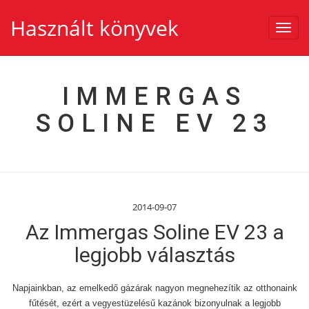
Használt könyvek
Toggl
navig
IMMERGAS
SOLINE EV 23
2014-09-07
Az Immergas Soline EV 23 a
legjobb választás
Napjainkban, az emelkedő gázárak nagyon megnehezítik az otthonaink
fűtését, ezért a vegyestüzelésű kazánok bizonyulnak a legjobb