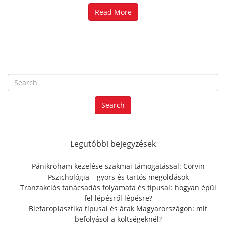
Read More
S
e
a
Search
r
c
h
f
Legutóbbi bejegyzések
o
r
Pánikroham kezelése szakmai támogatással: Corvin
:
Pszichológia – gyors és tartós megoldások
Tranzakciós tanácsadás folyamata és típusai: hogyan épül
fel lépésről lépésre?
Blefaroplasztika típusai és árak Magyarországon: mit
befolyásol a költségeknél?