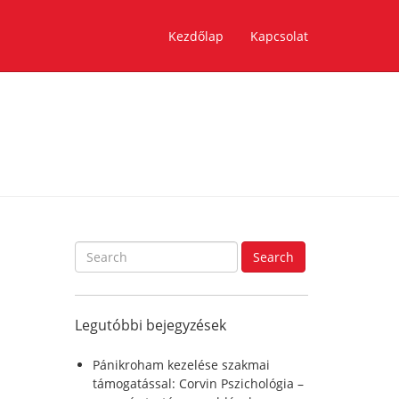
Kezdőlap
Kapcsolat
S
Search
e
a
r
Legutóbbi bejegyzések
c
h
f
Pánikroham kezelése szakmai
o
támogatással: Corvin Pszichológia –