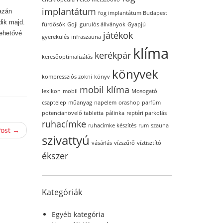
implantátum
azán
fog implantátum Budapest
dik majd.
fürdősók
Goji
gurulós állványok
Gyapjú
játékok
lehetővé
gyerekülés
infraszauna
klíma
kerékpár
keresőoptimalizálás
könyvek
kompressziós zokni
könyv
mobil klíma
lexikon
mobil
Mosogató
csaptelep
műanyag
napelem
orashop
parfüm
potencianövelő tabletta
pálinka
reptéri parkolás
ruhacímke
ruhacímke készítés
rum
szauna
Post →
szivattyú
vásárlás
vízszűrő
víztisztító
ékszer
Kategóriák
Egyéb kategória