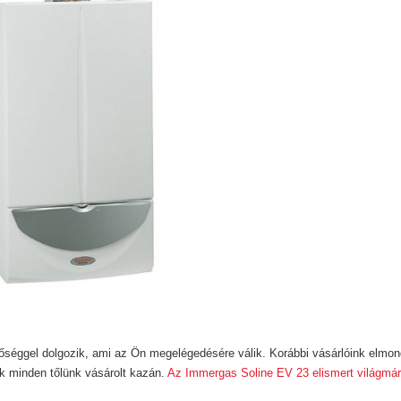
őséggel dolgozik, ami az Ön megelégedésére válik. Korábbi vásárlóink elmon
ik minden tőlünk vásárolt kazán.
Az Immergas Soline EV 23 elismert világmá