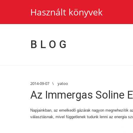
Használt könyvek
BLOG
2014-09-07
\
yatoo
Az Immergas Soline E
Napjainkban, az emelkedő gázárak nagyon megnehezítik az 
választásnak, mivel függetlenek tudunk lenni az energia szo