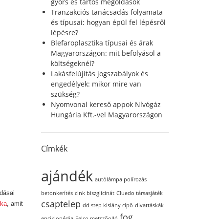
r
gyors és tartós megoldások
:
Tranzakciós tanácsadás folyamata
és típusai: hogyan épül fel lépésről
lépésre?
Blefaroplasztika típusai és árak
Magyarországon: mit befolyásol a
költségeknél?
Lakásfelújítás jogszabályok és
engedélyek: mikor mire van
szükség?
Nyomvonal kereső appok Nívógáz
Hungária Kft.-vel Magyarországon
Címkék
ajándék
autólámpa polírozás
dásai
betonkerítés
cink biszglicinát
Cluedo társasjáték
csaptelep
rka
, amit
dd step kislány cipő
divattáskák
fog
enciklopédia
Felco metszőolló