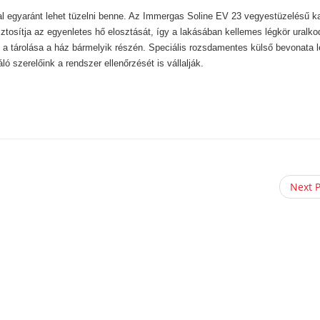
al egyaránt lehet tüzelni benne. Az Immergas Soline EV 23 vegyestüzelésű k
ztosítja az egyenletes hő elosztását, így a lakásában kellemes légkör uralko
 a tárolása a ház bármelyik részén. Speciális rozsdamentes külső bevonata 
ló szerelőink a rendszer ellenőrzését is vállalják.
Next 