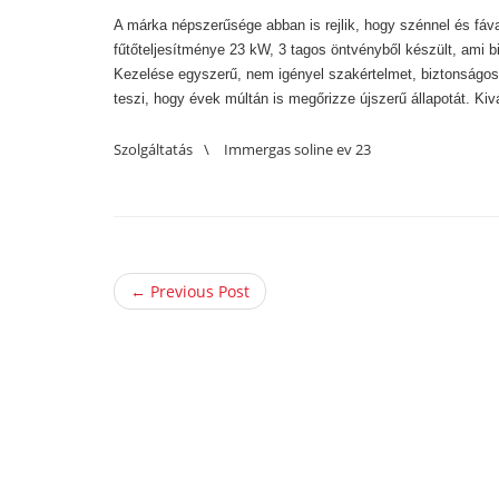
A márka népszerűsége abban is rejlik, hogy szénnel és fáv
fűtőteljesítménye 23 kW, 3 tagos öntvényből készült, ami bi
Kezelése egyszerű, nem igényel szakértelmet, biztonságos
teszi, hogy évek múltán is megőrizze újszerű állapotát. Kivá
Szolgáltatás
\
Immergas soline ev 23
← Previous Post