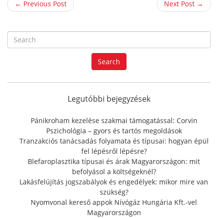
← Previous Post
Next Post →
S
e
a
Search
r
c
h
f
Legutóbbi bejegyzések
o
r
Pánikroham kezelése szakmai támogatással: Corvin
:
Pszichológia – gyors és tartós megoldások
Tranzakciós tanácsadás folyamata és típusai: hogyan épül
fel lépésről lépésre?
Blefaroplasztika típusai és árak Magyarországon: mit
befolyásol a költségeknél?
Lakásfelújítás jogszabályok és engedélyek: mikor mire van
szükség?
Nyomvonal kereső appok Nívógáz Hungária Kft.-vel
Magyarországon