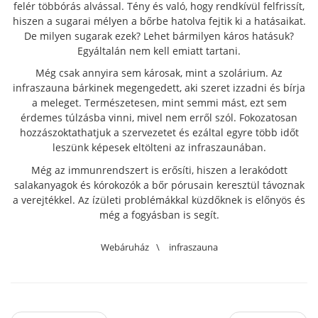
felér többórás alvással. Tény és való, hogy rendkívül felfrissít,
hiszen a sugarai mélyen a bőrbe hatolva fejtik ki a hatásaikat.
De milyen sugarak ezek? Lehet bármilyen káros hatásuk?
Egyáltalán nem kell emiatt tartani.
Még csak annyira sem károsak, mint a szolárium. Az
infraszauna bárkinek megengedett, aki szeret izzadni és bírja
a meleget. Természetesen, mint semmi mást, ezt sem
érdemes túlzásba vinni, mivel nem erről szól. Fokozatosan
hozzászoktathatjuk a szervezetet és ezáltal egyre több időt
leszünk képesek eltölteni az infraszaunában.
Még az immunrendszert is erősíti, hiszen a lerakódott
salakanyagok és kórokozók a bőr pórusain keresztül távoznak
a verejtékkel. Az ízületi problémákkal küzdőknek is előnyös és
még a fogyásban is segít.
Webáruház
\
infraszauna