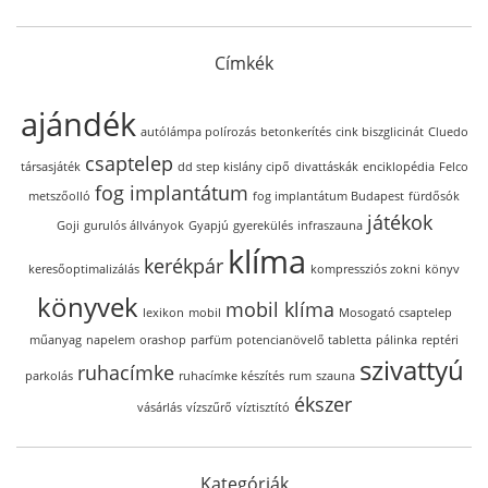
Címkék
ajándék
autólámpa polírozás
betonkerítés
cink biszglicinát
Cluedo
csaptelep
társasjáték
dd step kislány cipő
divattáskák
enciklopédia
Felco
fog implantátum
metszőolló
fog implantátum Budapest
fürdősók
játékok
Goji
gurulós állványok
Gyapjú
gyerekülés
infraszauna
klíma
kerékpár
keresőoptimalizálás
kompressziós zokni
könyv
könyvek
mobil klíma
lexikon
mobil
Mosogató csaptelep
műanyag
napelem
orashop
parfüm
potencianövelő tabletta
pálinka
reptéri
szivattyú
ruhacímke
parkolás
ruhacímke készítés
rum
szauna
ékszer
vásárlás
vízszűrő
víztisztító
Kategóriák