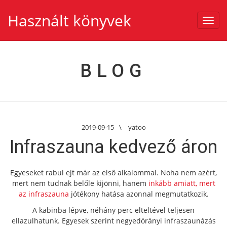
Használt könyvek
Toggl
navig
BLOG
2019-09-15
\
yatoo
Infraszauna kedvező áron
Egyeseket rabul ejt már az első alkalommal. Noha nem azért,
mert nem tudnak belőle kijönni, hanem
inkább amiatt, mert
az infraszauna
jótékony hatása azonnal megmutatkozik.
A kabinba lépve, néhány perc elteltével teljesen
ellazulhatunk. Egyesek szerint negyedórányi infraszaunázás