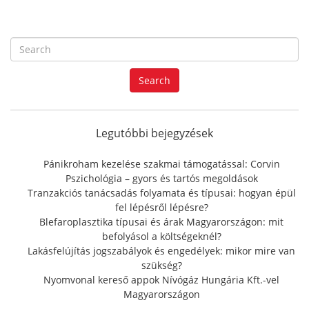
S
e
a
Search
r
c
h
f
Legutóbbi bejegyzések
o
r
Pánikroham kezelése szakmai támogatással: Corvin
:
Pszichológia – gyors és tartós megoldások
Tranzakciós tanácsadás folyamata és típusai: hogyan épül
fel lépésről lépésre?
Blefaroplasztika típusai és árak Magyarországon: mit
befolyásol a költségeknél?
Lakásfelújítás jogszabályok és engedélyek: mikor mire van
szükség?
Nyomvonal kereső appok Nívógáz Hungária Kft.-vel
Magyarországon