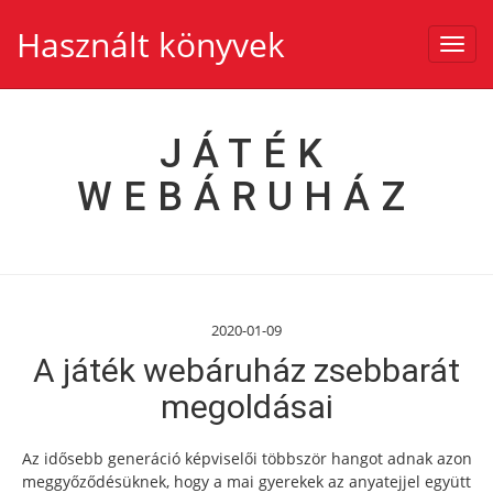
Használt könyvek
Toggl
navig
JÁTÉK
WEBÁRUHÁZ
2020-01-09
A játék webáruház zsebbarát
megoldásai
Az idősebb generáció képviselői többször hangot adnak azon
meggyőződésüknek, hogy a mai gyerekek az anyatejjel együtt