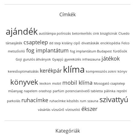
Címkék
ajándék
autólámpa polírozás
betonkerítés
cink biszglicinát
Cluedo
csaptelep
társasjáték
dd step kislány cipő
divattáskák
enciklopédia
Felco
fog implantátum
metszőolló
fog implantátum Budapest
fürdősók
játékok
Goji
gurulós állványok
Gyapjú
gyerekülés
infraszauna
klíma
kerékpár
keresőoptimalizálás
kompressziós zokni
könyv
könyvek
mobil klíma
lexikon
mobil
Mosogató csaptelep
műanyag
napelem
orashop
parfüm
potencianövelő tabletta
pálinka
reptéri
szivattyú
ruhacímke
parkolás
ruhacímke készítés
rum
szauna
ékszer
vásárlás
vízszűrő
víztisztító
Kategóriák