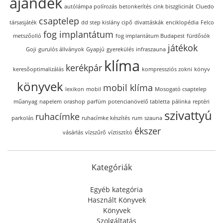
ajándék
autólámpa polírozás
betonkerítés
cink biszglicinát
Cluedo
csaptelep
társasjáték
dd step kislány cipő
divattáskák
enciklopédia
Felco
fog implantátum
metszőolló
fog implantátum Budapest
fürdősók
játékok
Goji
gurulós állványok
Gyapjú
gyerekülés
infraszauna
klíma
kerékpár
keresőoptimalizálás
kompressziós zokni
könyv
könyvek
mobil klíma
lexikon
mobil
Mosogató csaptelep
műanyag
napelem
orashop
parfüm
potencianövelő tabletta
pálinka
reptéri
szivattyú
ruhacímke
parkolás
ruhacímke készítés
rum
szauna
ékszer
vásárlás
vízszűrő
víztisztító
Kategóriák
Egyéb kategória
Használt Könyvek
Könyvek
Szolgáltatás