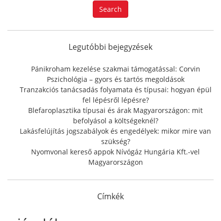
a
Search
r
c
h
f
Legutóbbi bejegyzések
o
r
Pánikroham kezelése szakmai támogatással: Corvin
:
Pszichológia – gyors és tartós megoldások
Tranzakciós tanácsadás folyamata és típusai: hogyan épül
fel lépésről lépésre?
Blefaroplasztika típusai és árak Magyarországon: mit
befolyásol a költségeknél?
Lakásfelújítás jogszabályok és engedélyek: mikor mire van
szükség?
Nyomvonal kereső appok Nívógáz Hungária Kft.-vel
Magyarországon
Címkék