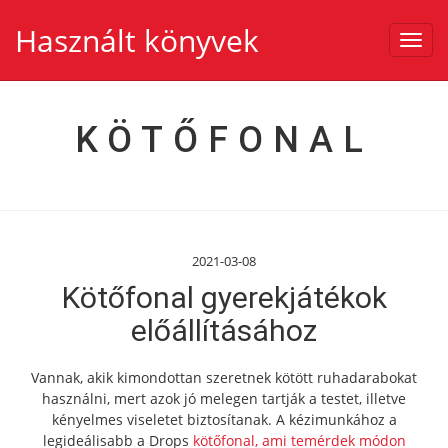
Használt könyvek
Toggl
navig
KÖTŐFONAL
2021-03-08
Kötőfonal gyerekjátékok
előállításához
Vannak, akik kimondottan szeretnek kötött ruhadarabokat
használni, mert azok jó melegen tartják a testet, illetve
kényelmes viseletet biztosítanak. A kézimunkához a
legideálisabb a Drops
kötőfonal, ami temérdek módon