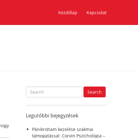
Kezdőlap
Kapcsolat
S
Search
e
a
r
Legutóbbi bejegyzések
c
h
 hogy
f
Pánikroham kezelése szakmai
o
támogatással: Corvin Pszichológia –