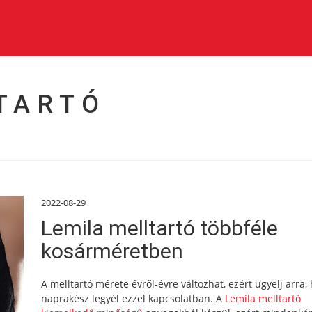
TARTÓ
2022-08-29
Lemila melltartó többféle
kosárméretben
A melltartó mérete évről-évre változhat, ezért ügyelj arra,
naprakész legyél ezzel kapcsolatban. A
Lemila melltartó