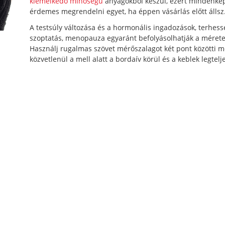
kiemelkedő minőségű
anyagokból készül, ezért mindenk
érdemes megrendelni egyet, ha éppen vásárlás előtt állsz
A testsúly változása és a hormonális ingadozások, terhess
szoptatás, menopauza egyaránt befolyásolhatják a mérete
Használj rugalmas szövet mérőszalagot két pont közötti m
közvetlenül a mell alatt a bordaív körül és a keblek legtel