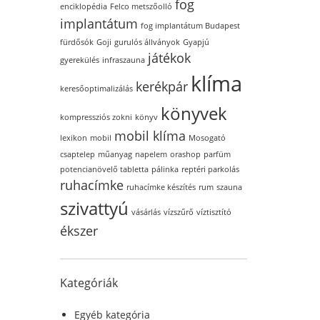
fog
enciklopédia
Felco metszőolló
implantátum
fog implantátum Budapest
fürdősók
Goji
gurulós állványok
Gyapjú
játékok
gyerekülés
infraszauna
klíma
kerékpár
keresőoptimalizálás
könyvek
kompressziós zokni
könyv
mobil klíma
lexikon
mobil
Mosogató
csaptelep
műanyag
napelem
orashop
parfüm
potencianövelő tabletta
pálinka
reptéri parkolás
ruhacímke
ruhacímke készítés
rum
szauna
szivattyú
vásárlás
vízszűrő
víztisztító
ékszer
Kategóriák
Egyéb kategória