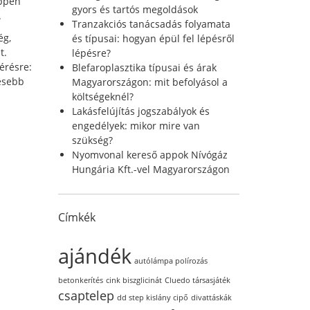
éppen
r
gyors és tartós megoldások
.
:
Tranzakciós tanácsadás folyamata
ég,
és típusai: hogyan épül fel lépésről
t.
lépésre?
érésre:
Blefaroplasztika típusai és árak
jesebb
Magyarországon: mit befolyásol a
költségeknél?
Lakásfelújítás jogszabályok és
engedélyek: mikor mire van
szükség?
Nyomvonal kereső appok Nívógáz
Hungária Kft.-vel Magyarországon
Címkék
ajándék
autólámpa polírozás
betonkerítés
cink biszglicinát
Cluedo társasjáték
csaptelep
dd step kislány cipő
divattáskák