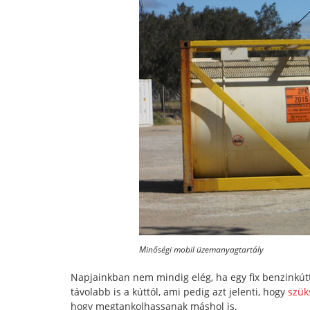
Minőségi mobil üzemanyagtartály
Napjainkban nem mindig elég, ha egy fix benzinkútt
távolabb is a kúttól, ami pedig azt jelenti, hogy
szük
hogy megtankolhassanak máshol is.