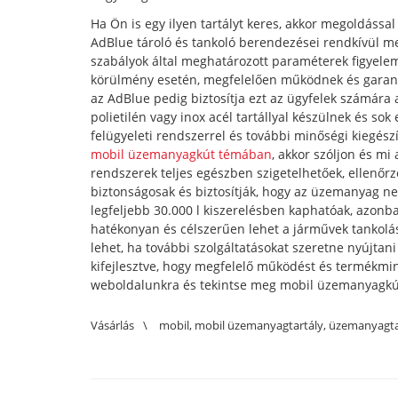
Ha Ön is egy ilyen tartályt keres, akkor megoldássa
AdBlue tároló és tankoló berendezései rendkívül m
szabályok által meghatározott paraméterek figyelemb
körülmény esetén, megfelelően működnek és garan
az AdBlue pedig biztosítja ezt az ügyfelek számár
polietilén vagy inox acél tartállyal készülnek és sok
felügyeleti rendszerrel és további minőségi kiegészí
mobil üzemanyagkút témában
, akkor szóljon és mi
rendszerek teljes egészben szigetelhetőek, ellenőr
biztonságosak és biztosítják, hogy az üzemanyag ne 
legfeljebb 30.000 l kiszerelésben kaphatóak, azon
hatékonyan és célszerűen lehet a járművek tankolá
lehet, ha további szolgáltatásokat szeretne nyújta
kifejlesztve, hogy megfelelő működést és termékmi
weboldalunkra és tekintse meg mobil üzemanyagkú
Vásárlás
\
mobil
,
mobil üzemanyagtartály
,
üzemanyagta