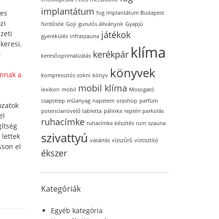
implantátum
res
fog implantátum Budapest
zi
fürdősók
Goji
gurulós állványok
Gyapjú
zeti
játékok
gyerekülés
infraszauna
keresi,
klíma
kerékpár
D
keresőoptimalizálás
könyvek
nnak a
kompressziós zokni
könyv
mobil klíma
lexikon
mobil
Mosogató
csaptelep
műanyag
napelem
orashop
parfüm
ozatok
potencianövelő tabletta
pálinka
reptéri parkolás
el
ruhacímke
ruhacímke készítés
rum
szauna
gítség
szivattyú
lettek
vásárlás
vízszűrő
víztisztító
sson el
ékszer
Kategóriák
Egyéb kategória