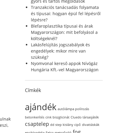
r
gyors és tartós megoldások
:
Tranzakciós tanácsadás folyamata
és típusai: hogyan épül fel lépésről
lépésre?
Blefaroplasztika típusai és árak
Magyarországon: mit befolyásol a
költségeknél?
Lakásfelújítás jogszabályok és
engedélyek: mikor mire van
szükség?
Nyomvonal kereső appok Nívógáz
Hungária Kft.-vel Magyarországon
Címkék
ajándék
autólámpa polírozás
betonkerítés
cink biszglicinát
Cluedo társasjáték
rulnak
csaptelep
eszi,
dd step kislány cipő
divattáskák
fog
enciklopédia
Felco metszőolló