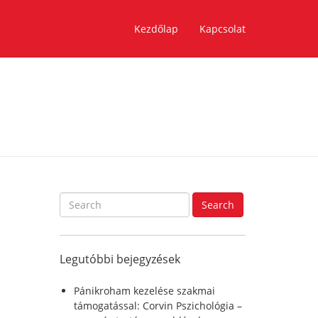
Kezdőlap
Kapcsolat
S
Search
e
a
r
Legutóbbi bejegyzések
c
h
f
Pánikroham kezelése szakmai
o
támogatással: Corvin Pszichológia –