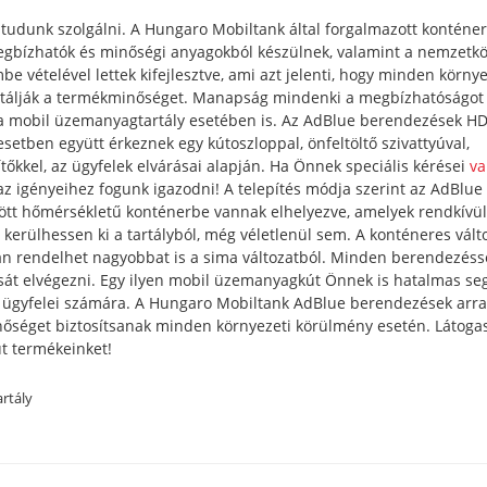
l tudunk szolgálni. A Hungaro Mobiltank által forgalmazott konténe
egbízhatók és minőségi anyagokból készülnek, valamint a nemzetkö
e vételével lettek kifejlesztve, ami azt jelenti, hogy minden környe
tálják a termékminőséget. Manapság mindenki a megbízhatóságot 
a a mobil üzemanyagtartály esetében is. Az AdBlue berendezések H
 esetben együtt érkeznek egy kútoszloppal, önfeltöltő szivattyúval,
tőkkel, az ügyfelek elvárásai alapján. Ha Önnek speciális kérései
va
 az igényeihez fogunk igazodni! A telepítés módja szerint az AdBlue
zött hőmérsékletű konténerbe vannak elhelyezve, amelyek rendkívül
kerülhessen ki a tartályból, még véletlenül sem. A konténeres vált
ban rendelhet nagyobbat is a sima változatból. Minden berendezéss
sát elvégezni. Egy ilyen mobil üzemanyagkút Önnek is hatalmas se
ni ügyfelei számára. A Hungaro Mobiltank AdBlue berendezések arra 
nőséget biztosítsanak minden környezeti körülmény esetén. Látoga
t termékeinket!
rtály