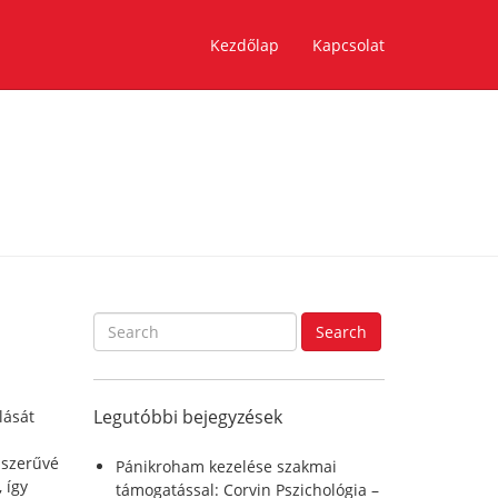
Kezdőlap
Kapcsolat
S
Search
e
a
r
Legutóbbi bejegyzések
lását
c
h
pszerűvé
f
Pánikroham kezelése szakmai
 így
o
támogatással: Corvin Pszichológia –