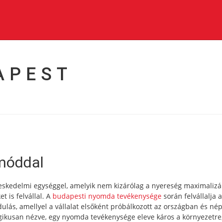
APEST
móddal
kereskedelmi egységgel, amelyik nem kizárólag a nyereség maximalizá
 is felvállal. A
budapesti nyomda tevékenysége
során felvállalja a
lás, amellyel a vállalat elsőként próbálkozott az országban és né
 logikusan nézve, egy nyomda tevékenysége eleve káros a környezetre,