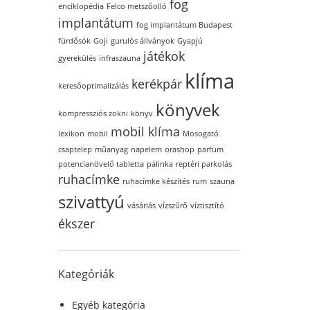
fog
enciklopédia
Felco metszőolló
implantátum
fog implantátum Budapest
fürdősók
Goji
gurulós állványok
Gyapjú
játékok
gyerekülés
infraszauna
klíma
kerékpár
keresőoptimalizálás
könyvek
kompressziós zokni
könyv
mobil klíma
lexikon
mobil
Mosogató
csaptelep
műanyag
napelem
orashop
parfüm
potencianövelő tabletta
pálinka
reptéri parkolás
ruhacímke
ruhacímke készítés
rum
szauna
szivattyú
vásárlás
vízszűrő
víztisztító
ékszer
Kategóriák
Egyéb kategória