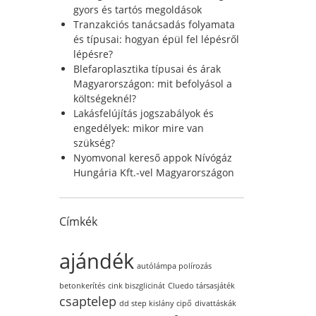
r
gyors és tartós megoldások
:
Tranzakciós tanácsadás folyamata
és típusai: hogyan épül fel lépésről
lépésre?
Blefaroplasztika típusai és árak
Magyarországon: mit befolyásol a
költségeknél?
Lakásfelújítás jogszabályok és
engedélyek: mikor mire van
szükség?
Nyomvonal kereső appok Nívógáz
Hungária Kft.-vel Magyarországon
Címkék
ajándék
autólámpa polírozás
betonkerítés
cink biszglicinát
Cluedo társasjáték
csaptelep
dd step kislány cipő
divattáskák