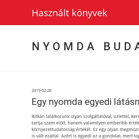
Használt könyvek
NYOMDA BUD
2015-02-26
Egy nyomda egyedi látás
Ritkán találkozunk olyan szolgáltatóval, üzlettel, 
tartja szem előtt, hanem valamilyen emberibb értéket
környezettudatosság értékét. Ez egy olyan megmozdu
is vált ezáltal. Azért is egyedi ez a gondolat, mert