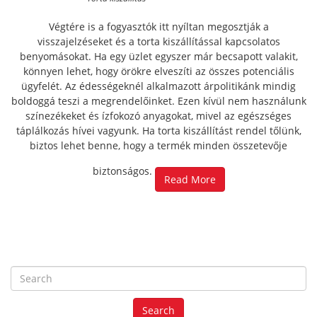
Végtére is a fogyasztók itt nyíltan megosztják a
visszajelzéseket és a torta kiszállítással kapcsolatos
benyomásokat. Ha egy üzlet egyszer már becsapott valakit,
könnyen lehet, hogy örökre elveszíti az összes potenciális
ügyfelét. Az édességeknél alkalmazott árpolitikánk mindig
boldoggá teszi a megrendelőinket. Ezen kívül nem használunk
színezékeket és ízfokozó anyagokat, mivel az egészséges
táplálkozás hívei vagyunk. Ha torta kiszállítást rendel tőlünk,
biztos lehet benne, hogy a termék minden összetevője
biztonságos.
Read More
S
e
a
Search