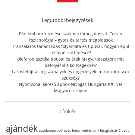
r
c
h
f
Legutóbbi bejegyzések
o
r
Pánikroham kezelése szakmai támogatással: Corvin
:
Pszichológia – gyors és tartós megoldások
Tranzakciós tanácsadás folyamata és típusai: hogyan épül
fel lépésről lépésre?
Blefaroplasztika típusai és árak Magyarországon: mit
befolyásol a költségeknél?
Lakásfelújítás jogszabályok és engedélyek: mikor mire van
szükség?
Nyomvonal kereső appok Nívógáz Hungária Kft.-vel
Magyarországon
Címkék
ajándék
autólámpa polírozás
betonkerítés
cink biszglicinát
Cluedo