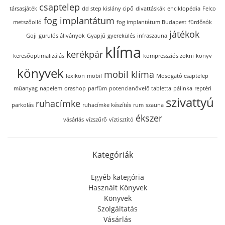
csaptelep
társasjáték
dd step kislány cipő
divattáskák
enciklopédia
Felco
fog implantátum
metszőolló
fog implantátum Budapest
fürdősók
játékok
Goji
gurulós állványok
Gyapjú
gyerekülés
infraszauna
klíma
kerékpár
keresőoptimalizálás
kompressziós zokni
könyv
könyvek
mobil klíma
lexikon
mobil
Mosogató csaptelep
műanyag
napelem
orashop
parfüm
potencianövelő tabletta
pálinka
reptéri
szivattyú
ruhacímke
parkolás
ruhacímke készítés
rum
szauna
ékszer
vásárlás
vízszűrő
víztisztító
Kategóriák
Egyéb kategória
Használt Könyvek
Könyvek
Szolgáltatás
Vásárlás