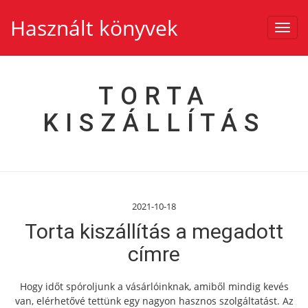
Használt könyvek
Toggl
navig
TORTA
KISZÁLLÍTÁS
2021-10-18
Torta kiszállítás a megadott
címre
Hogy időt spóroljunk a vásárlóinknak, amiből mindig kevés
van, elérhetővé tettünk egy nagyon hasznos szolgáltatást. Az