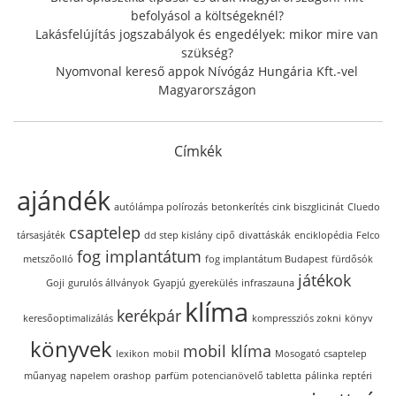
befolyásol a költségeknél?
Lakásfelújítás jogszabályok és engedélyek: mikor mire van
szükség?
Nyomvonal kereső appok Nívógáz Hungária Kft.-vel
Magyarországon
Címkék
ajándék
autólámpa polírozás
betonkerítés
cink biszglicinát
Cluedo
csaptelep
társasjáték
dd step kislány cipő
divattáskák
enciklopédia
Felco
fog implantátum
metszőolló
fog implantátum Budapest
fürdősók
játékok
Goji
gurulós állványok
Gyapjú
gyerekülés
infraszauna
klíma
kerékpár
keresőoptimalizálás
kompressziós zokni
könyv
könyvek
mobil klíma
lexikon
mobil
Mosogató csaptelep
műanyag
napelem
orashop
parfüm
potencianövelő tabletta
pálinka
reptéri