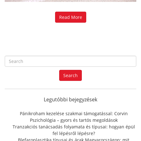
Read More
S
e
a
Search
r
c
h
f
Legutóbbi bejegyzések
o
r
Pánikroham kezelése szakmai támogatással: Corvin
:
Pszichológia – gyors és tartós megoldások
Tranzakciós tanácsadás folyamata és típusai: hogyan épül
fel lépésről lépésre?
Blefaroplasztika típusai és árak Magyarországon: mit