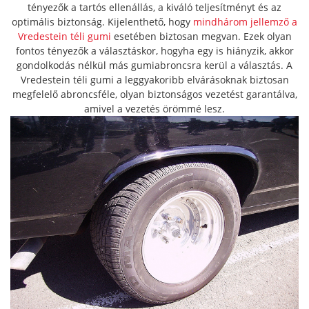
tényezők a tartós ellenállás, a kiváló teljesítményt és az
optimális biztonság. Kijelenthető, hogy
mindhárom jellemző a
Vredestein téli gumi
esetében biztosan megvan. Ezek olyan
fontos tényezők a választáskor, hogyha egy is hiányzik, akkor
gondolkodás nélkül más gumiabroncsra kerül a választás. A
Vredestein téli gumi a leggyakoribb elvárásoknak biztosan
megfelelő abroncsféle, olyan biztonságos vezetést garantálva,
amivel a vezetés örömmé lesz.