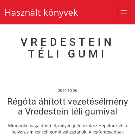
Használt könyvek
Toggl
navig
VREDESTEIN
TÉLI GUMI
2014-10-26
Régóta áhított vezetésélmény
a Vredestein téli gumival
Mindenki maga dönti el, milyen jellemzők szerepelnek első
helyen, amikor téli gumit választanak. A legfontosabbak