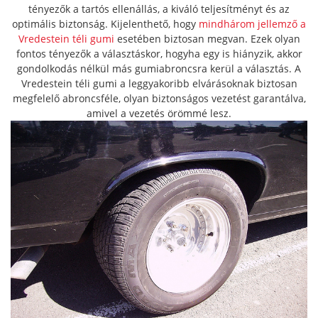
tényezők a tartós ellenállás, a kiváló teljesítményt és az
optimális biztonság. Kijelenthető, hogy
mindhárom jellemző a
Vredestein téli gumi
esetében biztosan megvan. Ezek olyan
fontos tényezők a választáskor, hogyha egy is hiányzik, akkor
gondolkodás nélkül más gumiabroncsra kerül a választás. A
Vredestein téli gumi a leggyakoribb elvárásoknak biztosan
megfelelő abroncsféle, olyan biztonságos vezetést garantálva,
amivel a vezetés örömmé lesz.