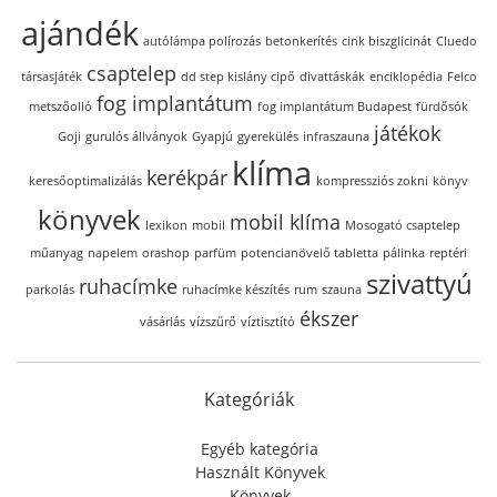
ajándék
autólámpa polírozás
betonkerítés
cink biszglicinát
Cluedo
csaptelep
társasjáték
dd step kislány cipő
divattáskák
enciklopédia
Felco
fog implantátum
metszőolló
fog implantátum Budapest
fürdősók
játékok
Goji
gurulós állványok
Gyapjú
gyerekülés
infraszauna
klíma
kerékpár
keresőoptimalizálás
kompressziós zokni
könyv
könyvek
mobil klíma
lexikon
mobil
Mosogató csaptelep
műanyag
napelem
orashop
parfüm
potencianövelő tabletta
pálinka
reptéri
szivattyú
ruhacímke
parkolás
ruhacímke készítés
rum
szauna
ékszer
vásárlás
vízszűrő
víztisztító
Kategóriák
Egyéb kategória
Használt Könyvek
Könyvek