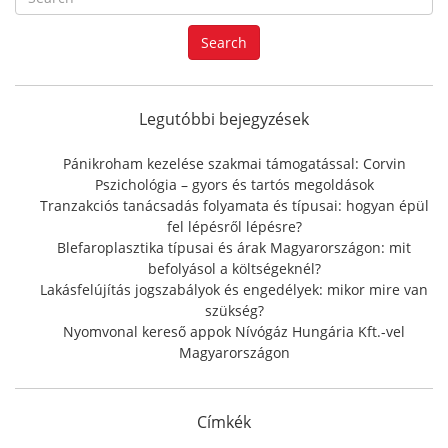
e
a
Search
r
c
h
f
Legutóbbi bejegyzések
o
r
Pánikroham kezelése szakmai támogatással: Corvin
:
Pszichológia – gyors és tartós megoldások
Tranzakciós tanácsadás folyamata és típusai: hogyan épül
fel lépésről lépésre?
Blefaroplasztika típusai és árak Magyarországon: mit
befolyásol a költségeknél?
Lakásfelújítás jogszabályok és engedélyek: mikor mire van
szükség?
Nyomvonal kereső appok Nívógáz Hungária Kft.-vel
Magyarországon
Címkék