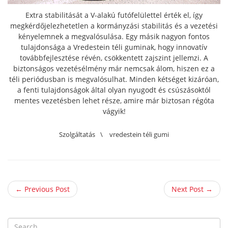
Extra stabilitását a V-alakú futófelülettel érték el, így
megkérdőjelezhetetlen a kormányzási stabilitás és a vezetési
kényelemnek a megvalósulása. Egy másik nagyon fontos
tulajdonsága a Vredestein téli guminak, hogy innovatív
továbbfejlesztése révén, csökkentett zajszint jellemzi. A
biztonságos vezetésélmény már nemcsak álom, hiszen ez a
téli periódusban is megvalósulhat. Minden kétséget kizáróan,
a fenti tulajdonságok által olyan nyugodt és csúszásoktól
mentes vezetésben lehet része, amire már biztosan régóta
vágyik!
Szolgáltatás
\
vredestein téli gumi
← Previous Post
Next Post →
S