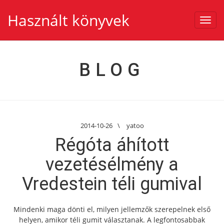
Használt könyvek
Toggl
navig
BLOG
2014-10-26
\
yatoo
Régóta áhított
vezetésélmény a
Vredestein téli gumival
Mindenki maga dönti el, milyen jellemzők szerepelnek első
helyen, amikor téli gumit választanak. A legfontosabbak