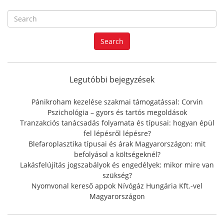
S
e
a
Search
r
c
h
f
Legutóbbi bejegyzések
o
r
Pánikroham kezelése szakmai támogatással: Corvin
:
Pszichológia – gyors és tartós megoldások
Tranzakciós tanácsadás folyamata és típusai: hogyan épül
fel lépésről lépésre?
Blefaroplasztika típusai és árak Magyarországon: mit
befolyásol a költségeknél?
Lakásfelújítás jogszabályok és engedélyek: mikor mire van
szükség?
Nyomvonal kereső appok Nívógáz Hungária Kft.-vel
Magyarországon