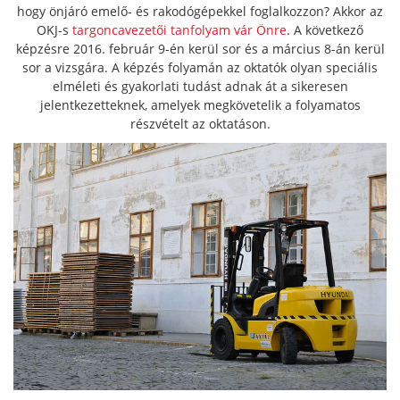
hogy önjáró emelő- és rakodógépekkel foglalkozzon? Akkor az
OKJ-s
targoncavezetői tanfolyam vár Önre
. A következő
képzésre 2016. február 9-én kerül sor és a március 8-án kerül
sor a vizsgára.
A képzés folyamán az oktatók olyan speciális
elméleti és gyakorlati tudást adnak át a sikeresen
jelentkezetteknek, amelyek megkövetelik a folyamatos
részvételt az oktatáson.