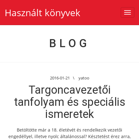
Használt könyvek
Toggl
navig
BLOG
2016-01-21
\
yatoo
Targoncavezetői
tanfolyam és speciális
ismeretek
Betöltötte már a 18. életévét és rendelkezik vezetői
engedéllyel, illetve nyolc általánossal? Késztetést érez arra,