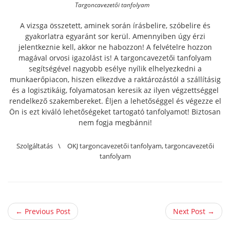
Targoncavezetői tanfolyam
A vizsga összetett, aminek során írásbelire, szóbelire és
gyakorlatra egyaránt sor kerül.
Amennyiben úgy érzi
jelentkeznie kell, akkor ne habozzon! A felvételre hozzon
magával orvosi igazolást is! A targoncavezetői tanfolyam
segítségével nagyobb esélye nyílik elhelyezkedni a
munkaerőpiacon, hiszen elkezdve a raktározástól a szállításig
és a logisztikáig, folyamatosan keresik az ilyen végzettséggel
rendelkező szakembereket. Éljen a lehetőséggel és végezze el
Ön is ezt kiváló lehetőségeket tartogató tanfolyamot! Biztosan
nem fogja megbánni!
Szolgáltatás
\
OKJ targoncavezetői tanfolyam
,
targoncavezetői
tanfolyam
← Previous Post
Next Post →