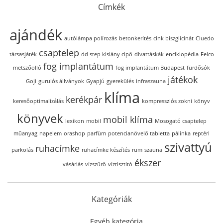
Címkék
ajándék
autólámpa polírozás
betonkerítés
cink biszglicinát
Cluedo
csaptelep
társasjáték
dd step kislány cipő
divattáskák
enciklopédia
Felco
fog implantátum
metszőolló
fog implantátum Budapest
fürdősók
játékok
Goji
gurulós állványok
Gyapjú
gyerekülés
infraszauna
klíma
kerékpár
keresőoptimalizálás
kompressziós zokni
könyv
könyvek
mobil klíma
lexikon
mobil
Mosogató csaptelep
műanyag
napelem
orashop
parfüm
potencianövelő tabletta
pálinka
reptéri
szivattyú
ruhacímke
parkolás
ruhacímke készítés
rum
szauna
ékszer
vásárlás
vízszűrő
víztisztító
Kategóriák
Egyéb kategória