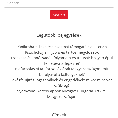
S
e
a
Search
r
c
h
f
Legutóbbi bejegyzések
o
r
Pánikroham kezelése szakmai támogatással: Corvin
:
Pszichológia – gyors és tartós megoldások
Tranzakciós tanácsadás folyamata és típusai: hogyan épül
fel lépésről lépésre?
Blefaroplasztika típusai és árak Magyarországon: mit
befolyásol a költségeknél?
Lakásfelújítás jogszabályok és engedélyek: mikor mire van
szükség?
Nyomvonal kereső appok Nívógáz Hungária Kft.-vel
Magyarországon
Címkék