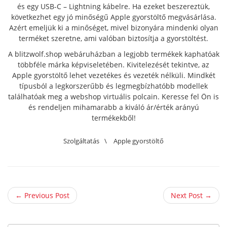
és egy USB-C – Lightning kábelre. Ha ezeket beszereztük,
következhet egy jó minőségű Apple gyorstöltő megvásárlása.
Azért emeljük ki a minőséget, mivel bizonyára mindenki olyan
terméket szeretne, ami valóban biztosítja a gyorstöltést.
A blitzwolf.shop webáruházban a legjobb termékek kaphatóak
többféle márka képviseletében. Kivitelezését tekintve, az
Apple gyorstöltő lehet vezetékes és vezeték nélküli. Mindkét
típusból a legkorszerűbb és legmegbízhatóbb modellek
találhatóak meg a webshop virtuális polcain. Keresse fel Ön is
és rendeljen mihamarabb a kiváló ár/érték arányú
termékekből!
Szolgáltatás
\
Apple gyorstöltő
← Previous Post
Next Post →