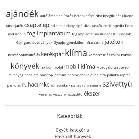
ajándék
autólámpa polírozás
betonkerítés
cink biszglicinát
Cluedo
csaptelep
társasjáték
dd step kislány cipő
divattáskák
enciklopédia
Felco
fog implantátum
metszőolló
fog implantátum Budapest
fürdősók
játékok
Goji
gurulós állványok
Gyapjú
gyerekülés
infraszauna
klíma
kerékpár
keresőoptimalizálás
kompressziós zokni
könyv
könyvek
mobil klíma
lexikon
mobil
Mosogató csaptelep
műanyag
napelem
orashop
parfüm
potencianövelő tabletta
pálinka
reptéri
szivattyú
ruhacímke
parkolás
ruhacímke készítés
rum
szauna
ékszer
vásárlás
vízszűrő
víztisztító
Kategóriák
Egyéb kategória
Használt Könyvek