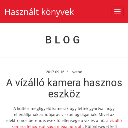
Használt könyvek
Toggl
navig
BLOG
2017-09-16
\
yatoo
A vízálló kamera hasznos
eszköz
A kültéri megfigyelő kamerák úgy lettek gyártva, hogy
ellenálljanak az időjárás viszontagságainak. Mivel az
elektromos berendezések fő ellensége a víz és a hő, a
vízálló
kamera létjogosultsága megalapozott
. Különbséget kell