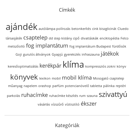
Címkék
ajándék
autólámpa polírozás
betonkerítés
cink biszglicinát
Cluedo
csaptelep
társasjáték
dd step kislány cipő
divattáskák
enciklopédia
Felco
fog implantátum
metszőolló
fog implantátum Budapest
fürdősók
játékok
Goji
gurulós állványok
Gyapjú
gyerekülés
infraszauna
klíma
kerékpár
keresőoptimalizálás
kompressziós zokni
könyv
könyvek
mobil klíma
lexikon
mobil
Mosogató csaptelep
műanyag
napelem
orashop
parfüm
potencianövelő tabletta
pálinka
reptéri
szivattyú
ruhacímke
parkolás
ruhacímke készítés
rum
szauna
ékszer
vásárlás
vízszűrő
víztisztító
Kategóriák