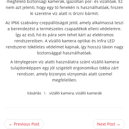
megfelelő biztonsági kamerák, igazoltan por- és vízállóak. Ez
nem azt jelenti, hogy egy tó fenekén is használhatóak, hiszen
ki szeretne víz alatt is őrizni bármit.
Az IP66 szabvány cseppállóságot jelöl, amely alkalmassá teszi
a berendezést a természetes csapadékok elleni védelemre.
Így az eső, hó és pára sem tehet kárt az elektromos
rendszereiben. A vízálló kamera optikai és infra LED
rendszerei tökéletes védelmet kapnak, így hosszú távon nagy
biztonsággal használhatóak.
A ténylegesen víz alatti használatra szánt vízálló kamera
tulajdonképpen egy jól szigetelt ergonomikus tokba zárt
rendszer, amely bizonyos víznyomás alatt üzemel
megfelelően.
Vásárlás
\
vízálló kamera
,
vízálló kamerák
← Previous Post
Next Post →