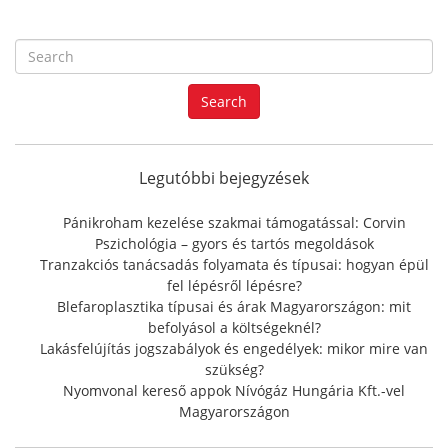
S
e
a
Search
r
c
h
f
Legutóbbi bejegyzések
o
r
Pánikroham kezelése szakmai támogatással: Corvin
:
Pszichológia – gyors és tartós megoldások
Tranzakciós tanácsadás folyamata és típusai: hogyan épül
fel lépésről lépésre?
Blefaroplasztika típusai és árak Magyarországon: mit
befolyásol a költségeknél?
Lakásfelújítás jogszabályok és engedélyek: mikor mire van
szükség?
Nyomvonal kereső appok Nívógáz Hungária Kft.-vel
Magyarországon