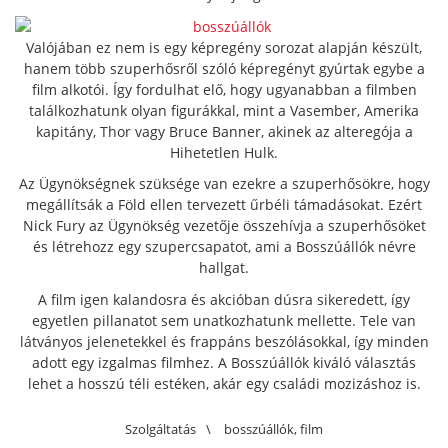
Valójában ez nem is egy képregény sorozat alapján készült,
hanem több szuperhősről szóló képregényt gyúrtak egybe a
film alkotói. Így fordulhat elő, hogy ugyanabban a filmben
találkozhatunk olyan figurákkal, mint a Vasember, Amerika
kapitány, Thor vagy Bruce Banner, akinek az alteregója a
Hihetetlen Hulk.
Az Ügynökségnek szüksége van ezekre a szuperhősökre, hogy
megállítsák a Föld ellen tervezett űrbéli támadásokat. Ezért
Nick Fury az Ügynökség vezetője összehívja a szuperhősöket
és létrehozz egy szupercsapatot, ami a Bosszúállók névre
hallgat.
A film igen kalandosra és akcióban dúsra sikeredett, így
egyetlen pillanatot sem unatkozhatunk mellette. Tele van
látványos jelenetekkel és frappáns beszólásokkal, így minden
adott egy izgalmas filmhez. A Bosszúállók kiváló választás
lehet a hosszú téli estéken, akár egy családi mozizáshoz is.
Szolgáltatás
\
bosszúállók
,
film