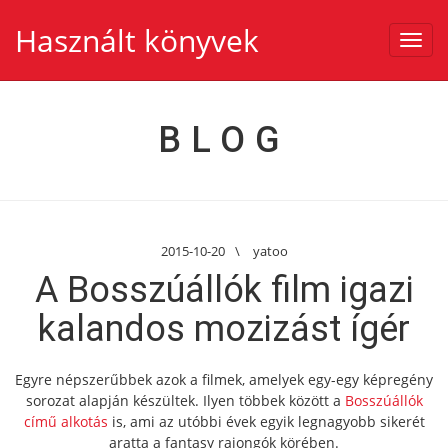
Használt könyvek
Toggl
navig
BLOG
2015-10-20
\
yatoo
A Bosszúállók film igazi
kalandos mozizást ígér
Egyre népszerűbbek azok a filmek, amelyek egy-egy képregény
sorozat alapján készültek. Ilyen többek között a
Bosszúállók
című alkotás
is, ami az utóbbi évek egyik legnagyobb sikerét
aratta a fantasy rajongók körében.