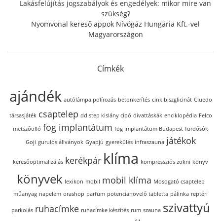
Lakásfelújítás jogszabályok és engedélyek: mikor mire van
szükség?
Nyomvonal kereső appok Nívógáz Hungária Kft.-vel
Magyarországon
Címkék
ajándék
autólámpa polírozás
betonkerítés
cink biszglicinát
Cluedo
csaptelep
társasjáték
dd step kislány cipő
divattáskák
enciklopédia
Felco
fog implantátum
metszőolló
fog implantátum Budapest
fürdősók
játékok
Goji
gurulós állványok
Gyapjú
gyerekülés
infraszauna
klíma
kerékpár
keresőoptimalizálás
kompressziós zokni
könyv
könyvek
mobil klíma
lexikon
mobil
Mosogató csaptelep
műanyag
napelem
orashop
parfüm
potencianövelő tabletta
pálinka
reptéri
szivattyú
ruhacímke
parkolás
ruhacímke készítés
rum
szauna