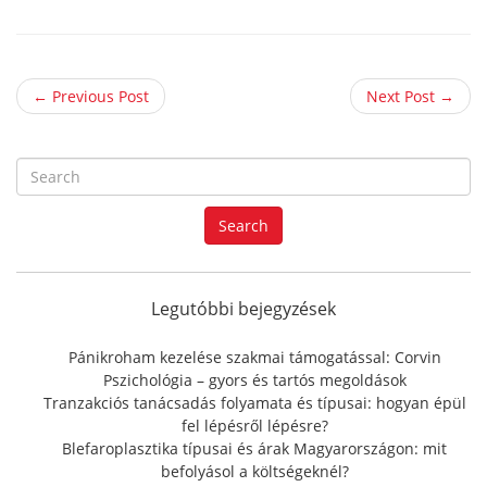
← Previous Post
Next Post →
S
e
a
Search
r
c
h
f
Legutóbbi bejegyzések
o
r
Pánikroham kezelése szakmai támogatással: Corvin
:
Pszichológia – gyors és tartós megoldások
Tranzakciós tanácsadás folyamata és típusai: hogyan épül
fel lépésről lépésre?
Blefaroplasztika típusai és árak Magyarországon: mit
befolyásol a költségeknél?