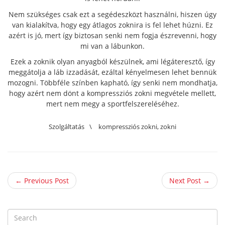
Nem szükséges csak ezt a segédeszközt használni, hiszen úgy
van kialakítva, hogy egy átlagos zoknira is fel lehet húzni. Ez
azért is jó, mert így biztosan senki nem fogja észrevenni, hogy
mi van a lábunkon.
Ezek a zoknik olyan anyagból készülnek, ami légáteresztő, így
meggátolja a láb izzadását, ezáltal kényelmesen lehet bennük
mozogni. Többféle színben kapható, így senki nem mondhatja,
hogy azért nem dönt a kompressziós zokni megvétele mellett,
mert nem megy a sportfelszereléséhez.
Szolgáltatás
\
kompressziós zokni
,
zokni
← Previous Post
Next Post →
S
e