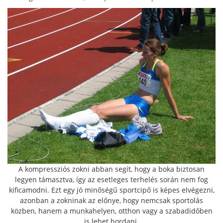
A kompressziós zokni abban segít, hogy a boka biztosan
legyen támasztva, így az esetleges terhelés során nem fog
kificamodni. Ezt egy jó minőségű sportcipő is képes elvégezni,
azonban a zokninak az előnye, hogy nemcsak sportolás
közben, hanem a munkahelyen, otthon vagy a szabadidőben
is lehet hordani.