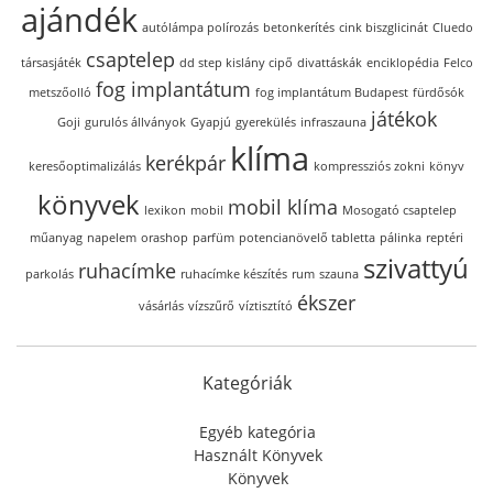
ajándék
autólámpa polírozás
betonkerítés
cink biszglicinát
Cluedo
csaptelep
társasjáték
dd step kislány cipő
divattáskák
enciklopédia
Felco
fog implantátum
metszőolló
fog implantátum Budapest
fürdősók
játékok
Goji
gurulós állványok
Gyapjú
gyerekülés
infraszauna
klíma
kerékpár
keresőoptimalizálás
kompressziós zokni
könyv
könyvek
mobil klíma
lexikon
mobil
Mosogató csaptelep
műanyag
napelem
orashop
parfüm
potencianövelő tabletta
pálinka
reptéri
szivattyú
ruhacímke
parkolás
ruhacímke készítés
rum
szauna
ékszer
vásárlás
vízszűrő
víztisztító
Kategóriák
Egyéb kategória
Használt Könyvek
Könyvek