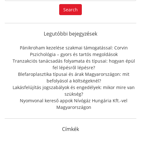
a
Search
r
c
h
f
Legutóbbi bejegyzések
o
r
Pánikroham kezelése szakmai támogatással: Corvin
:
Pszichológia – gyors és tartós megoldások
Tranzakciós tanácsadás folyamata és típusai: hogyan épül
fel lépésről lépésre?
Blefaroplasztika típusai és árak Magyarországon: mit
befolyásol a költségeknél?
Lakásfelújítás jogszabályok és engedélyek: mikor mire van
szükség?
Nyomvonal kereső appok Nívógáz Hungária Kft.-vel
Magyarországon
Címkék