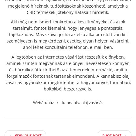
megjelenő híreknek, tudósításoknak köszönhető, amelyek a
CBD termékek jótékony hatásait hirdetik.
Aki még nem ismeri konkrétan a készítményeket és azok
tartalmát, fontos kiemelni, hogy lényeges a pontosítás,
tájékozódás. Más szóval jó, ha az első alkalom előtt van kit
személyesen is megkérdezni, esetleg olyan helyen vásárolni,
ahol lehet konzultálni telefonon, e-mail-ben.
A legtöbben az internetes vásárlást részesítik előnyben,
aminek szintén megvannak az előnyei, nevezetesen könnyen
és bármikor áttekinthető az a temérdek információ, amit a
forgalmazók fontosnak tartanak elmondani. A kannabisz olaj
vásárlás ugyanakkor megtörténhet a hagyományos formában,
boltokból beszerezve is.
Webáruház
\
kannabisz olaj vásárlás
← Previous Post
Next Post →