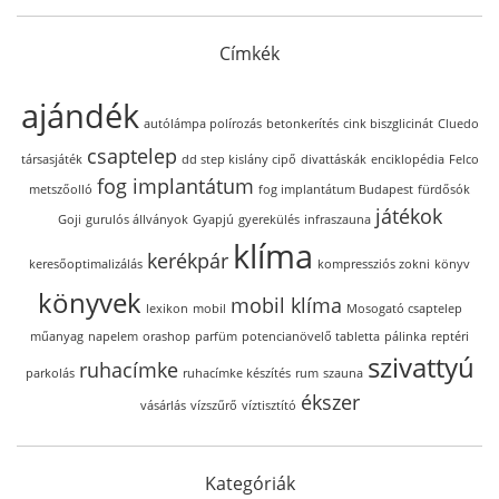
Címkék
ajándék
autólámpa polírozás
betonkerítés
cink biszglicinát
Cluedo
csaptelep
társasjáték
dd step kislány cipő
divattáskák
enciklopédia
Felco
fog implantátum
metszőolló
fog implantátum Budapest
fürdősók
játékok
Goji
gurulós állványok
Gyapjú
gyerekülés
infraszauna
klíma
kerékpár
keresőoptimalizálás
kompressziós zokni
könyv
könyvek
mobil klíma
lexikon
mobil
Mosogató csaptelep
műanyag
napelem
orashop
parfüm
potencianövelő tabletta
pálinka
reptéri
szivattyú
ruhacímke
parkolás
ruhacímke készítés
rum
szauna
ékszer
vásárlás
vízszűrő
víztisztító
Kategóriák