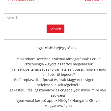
S
e
a
Search
r
c
h
f
Legutóbbi bejegyzések
o
r
Pánikroham kezelése szakmai támogatással: Corvin
:
Pszichológia – gyors és tartós megoldások
Tranzakciós tanácsadás folyamata és típusai: hogyan épül
fel lépésről lépésre?
Blefaroplasztika típusai és árak Magyarországon: mit
befolyásol a költségeknél?
Lakásfelújítás jogszabályok és engedélyek: mikor mire van
szükség?
Nyomvonal kereső appok Nívógáz Hungária Kft.-vel
Magyarországon