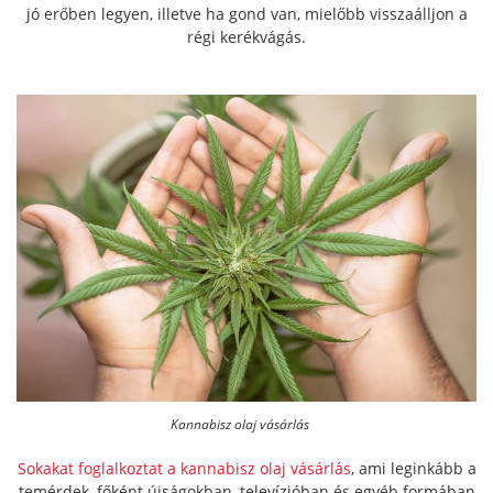
jó erőben legyen, illetve ha gond van, mielőbb visszaálljon a
régi kerékvágás.
Kannabisz olaj vásárlás
Sokakat foglalkoztat a kannabisz olaj vásárlás
, ami leginkább a
temérdek, főként újságokban, televízióban és egyéb formában