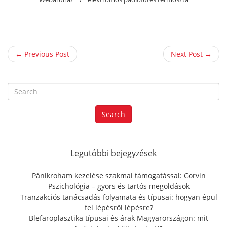
← Previous Post
Next Post →
S
e
a
Search
r
c
h
f
Legutóbbi bejegyzések
o
r
Pánikroham kezelése szakmai támogatással: Corvin
:
Pszichológia – gyors és tartós megoldások
Tranzakciós tanácsadás folyamata és típusai: hogyan épül
fel lépésről lépésre?
Blefaroplasztika típusai és árak Magyarországon: mit