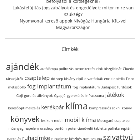
befolyásol a költségeknél?
Lakásfelújítás jogszabályok és engedélyek: mikor mire van
szükség?
Nyomvonal kereső appok Nívógáz Hungária Kft.-vel
Magyarországon
Címkék
ajándék
autólámpa polírozás
betonkerítés
cink biszglicinát
Cluedo
csaptelep
társasjáték
dd step kislány cipő
divattáskák
enciklopédia
Felco
fog implantátum
metszőolló
fog implantátum Budapest
fürdősók
játékok
Goji
gurulós állványok
Gyapjú
gyerekülés
infraszauna
klíma
kerékpár
keresőoptimalizálás
kompressziós zokni
könyv
könyvek
mobil klíma
lexikon
mobil
Mosogató csaptelep
műanyag
napelem
orashop
parfüm
potencianövelő tabletta
pálinka
reptéri
szivattyú
ruhacímke
parkolás
ruhacímke készítés
rum
szauna