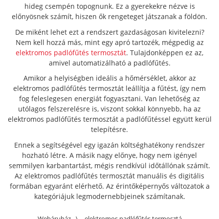
hideg csempén topognunk. Ez a gyerekekre nézve is
előnyösnek számít, hiszen ők rengeteget játszanak a földön.
De miként lehet ezt a rendszert gazdaságosan kivitelezni?
Nem kell hozzá más, mint egy apró tartozék, mégpedig az
elektromos padlófűtés termosztát
. Tulajdonképpen ez az,
amivel automatizálható a padlófűtés.
Amikor a helyiségben ideális a hőmérséklet, akkor az
elektromos padlófűtés termosztát leállítja a fűtést, így nem
fog feleslegesen energiát fogyasztani. Van lehetőség az
utólagos felszerelésre is, viszont sokkal könnyebb, ha az
elektromos padlófűtés termosztát a padlófűtéssel együtt kerül
telepítésre.
Ennek a segítségével egy igazán költséghatékony rendszer
hozható létre. A másik nagy előnye, hogy nem igényel
semmilyen karbantartást, mégis rendkívül időtállónak számít.
Az elektromos padlófűtés termosztát manuális és digitális
formában egyaránt elérhető. Az érintőképernyős változatok a
kategóriájuk legmodernebbjeinek számítanak.
Webáruház
\
elektromos padlófűtés termosztá