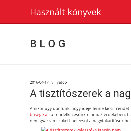
Használt könyvek
BLOG
2016-04-17
\
yatoo
A tisztítószerek a na
Amikor úgy döntünk, hogy ideje lenne kicsit rendet
bősége áll
a rendelkezésünkre annak érdekében, hog
nem gyakran szokott beleesni a nagytakarítások hel