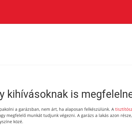
gy kihívásoknak is megfeleln
 pakolni a garázsban, nem árt, ha alaposan felkészülünk. A
tisztítós
y megfelelő munkát tudjunk végezni. A garázs a lakás azon része
yszíne közé.