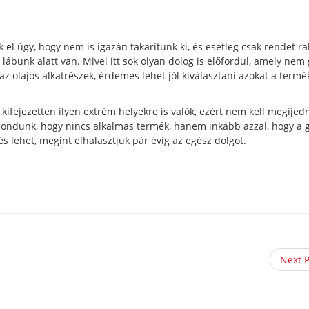
el úgy, hogy nem is igazán takarítunk ki, és esetleg csak rendet ra
ábunk alatt van. Mivel itt sok olyan dolog is előfordul, amely nem 
 olajos alkatrészek, érdemes lehet jól kiválasztani azokat a termé
 kifejezetten ilyen extrém helyekre is valók, ezért nem kell megijed
gondunk, hogy nincs alkalmas termék, hanem inkább azzal, hogy a 
s lehet, megint elhalasztjuk pár évig az egész dolgot.
Next 