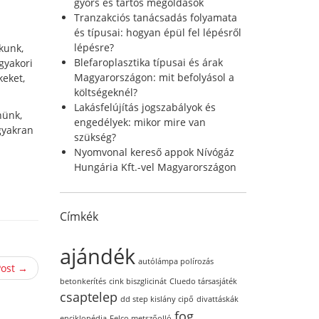
r
gyors és tartós megoldások
:
Tranzakciós tanácsadás folyamata
és típusai: hogyan épül fel lépésről
lépésre?
kunk,
Blefaroplasztika típusai és árak
gyakori
Magyarországon: mit befolyásol a
keket,
költségeknél?
Lakásfelújítás jogszabályok és
nünk,
engedélyek: mikor mire van
gyakran
szükség?
Nyomvonal kereső appok Nívógáz
Hungária Kft.-vel Magyarországon
Címkék
ajándék
autólámpa polírozás
Post →
betonkerítés
cink biszglicinát
Cluedo társasjáték
csaptelep
dd step kislány cipő
divattáskák
fog
enciklopédia
Felco metszőolló