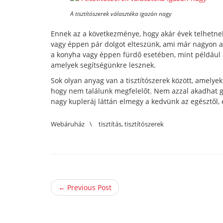
A tisztítószerek választéka igazán nagy
Ennek az a következménye, hogy akár évek telhetnek 
vagy éppen pár dolgot elteszünk, ami már nagyon a l
a konyha vagy éppen fürdő esetében, mint például az
amelyek segítségünkre lesznek.
Sok olyan anyag van a tisztítószerek között, amelyek
hogy nem találunk megfelelőt. Nem azzal akadhat 
nagy kupleráj láttán elmegy a kedvünk az egésztől, é
Webáruház
\
tisztítás
,
tisztítószerek
← Previous Post