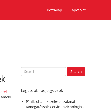
Kezdőlap
Kapcsolat
S
Search
e
ek
a
r
Legutóbbi bejegyzések
c
zerek
h
, amely
f
Pánikroham kezelése szakmai
o
támogatással: Corvin Pszichológia –