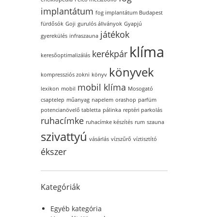
implantátum
fog implantátum Budapest
fürdősók
Goji
gurulós állványok
Gyapjú
játékok
gyerekülés
infraszauna
klíma
kerékpár
keresőoptimalizálás
könyvek
kompressziós zokni
könyv
mobil klíma
lexikon
mobil
Mosogató
csaptelep
műanyag
napelem
orashop
parfüm
potencianövelő tabletta
pálinka
reptéri parkolás
ruhacímke
ruhacímke készítés
rum
szauna
szivattyú
vásárlás
vízszűrő
víztisztító
ékszer
Kategóriák
Egyéb kategória