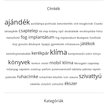
Címkék
ajándék
autólámpa polírozás
betonkerítés
cink biszglicinát
Cluedo
csaptelep
társasjáték
dd step kislány cipő
divattáskák
enciklopédia
Felco
fog implantátum
metszőolló
fog implantátum Budapest
fürdősók
játékok
Goji
gurulós állványok
Gyapjú
gyerekülés
infraszauna
klíma
kerékpár
keresőoptimalizálás
kompressziós zokni
könyv
könyvek
mobil klíma
lexikon
mobil
Mosogató csaptelep
műanyag
napelem
orashop
parfüm
potencianövelő tabletta
pálinka
reptéri
szivattyú
ruhacímke
parkolás
ruhacímke készítés
rum
szauna
ékszer
vásárlás
vízszűrő
víztisztító
Kategóriák