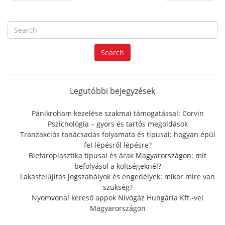
S
e
a
Search
r
c
h
f
Legutóbbi bejegyzések
o
r
Pánikroham kezelése szakmai támogatással: Corvin
:
Pszichológia – gyors és tartós megoldások
Tranzakciós tanácsadás folyamata és típusai: hogyan épül
fel lépésről lépésre?
Blefaroplasztika típusai és árak Magyarországon: mit
befolyásol a költségeknél?
Lakásfelújítás jogszabályok és engedélyek: mikor mire van
szükség?
Nyomvonal kereső appok Nívógáz Hungária Kft.-vel
Magyarországon