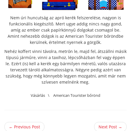
Nem úri huncutság az apró kerék felszerelése, nagyon is
funkcionális kiegészítő. Mert ugye addig nincs nagy gond,
amíg az ember csak papírkönnyű dolgokat csomagol be.
Amint nehezebb dolgok is az American Tourister bőröndbe
kerülnek, értelmet nyernek a görgők.
Nehéz koffert vinni távolra, metrón le, majd fel, átszállni másik
típusú járműre, vinni a taxihoz, lépcsőházban fel vagy éppen
le. Ezért (is) kell a kerék egy bármilyen méretű, valós utazásra
tervezett tároló alkalmatosságra. Négyre pedig azért van
szükség, hogy még könnyebb legyen mozgatni, amit már nem
szívesen emelnénk meg.
Vásárlás
\
American Tourister bőrönd
← Previous Post
Next Post →