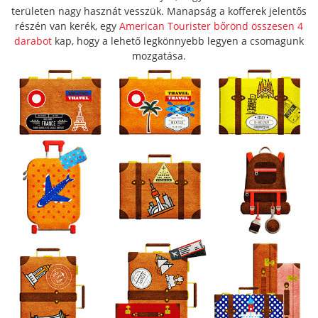
területen nagy hasznát vesszük. Manapság a kofferek jelentős
részén van kerék, egy
American Tourister bőrönd összesen 4
darabot
kap, hogy a lehető legkönnyebb legyen a csomagunk
mozgatása.