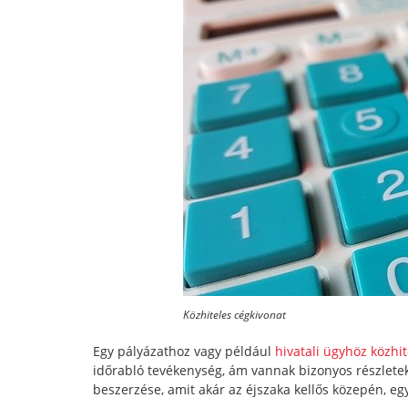
Közhiteles cégkivonat
Egy pályázathoz vagy például
hivatali ügyhöz közhi
időrabló tevékenység, ám vannak bizonyos részletek
beszerzése, amit akár az éjszaka kellős közepén, e