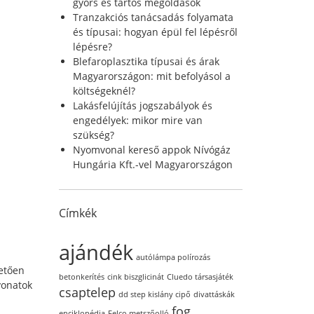
r
gyors és tartós megoldások
:
Tranzakciós tanácsadás folyamata
és típusai: hogyan épül fel lépésről
lépésre?
Blefaroplasztika típusai és árak
Magyarországon: mit befolyásol a
költségeknél?
Lakásfelújítás jogszabályok és
engedélyek: mikor mire van
szükség?
Nyomvonal kereső appok Nívógáz
Hungária Kft.-vel Magyarországon
Címkék
ajándék
autólámpa polírozás
vetően
betonkerítés
cink biszglicinát
Cluedo társasjáték
vonatok
csaptelep
dd step kislány cipő
divattáskák
fog
enciklopédia
Felco metszőolló