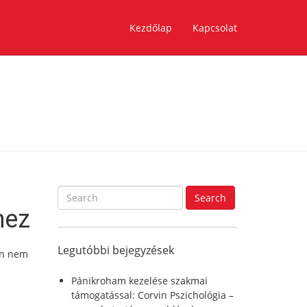
Kezdőlap
Kapcsolat
S
Search
e
hez
a
r
Legutóbbi bejegyzések
c
en nem
h
f
Pánikroham kezelése szakmai
o
támogatással: Corvin Pszichológia –