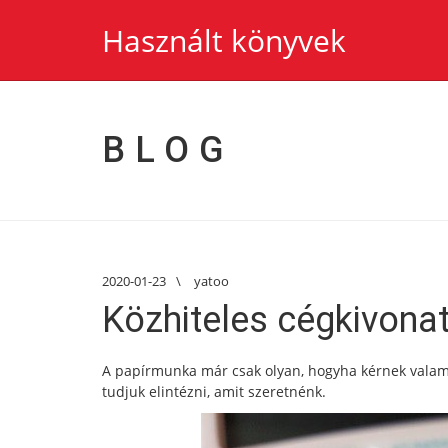
Használt könyvek
BLOG
2020-01-23
\
yatoo
Közhiteles cégkivonat
A papírmunka már csak olyan, hogyha kérnek valami
tudjuk elintézni, amit szeretnénk.