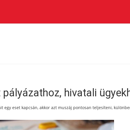
 pályázathoz, hivatali ügyek
t egy eset kapcsán, akkor azt muszáj pontosan teljesíteni, különb