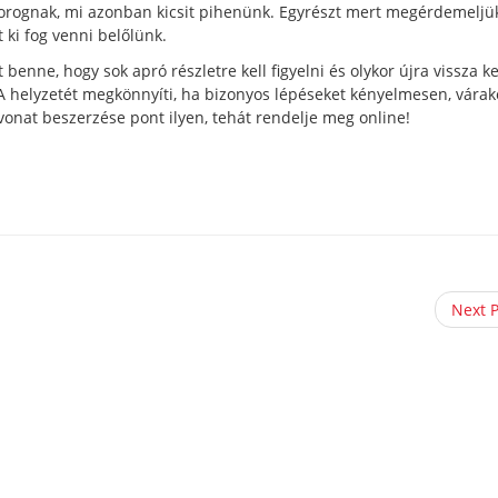
forognak, mi azonban kicsit pihenünk. Egyrészt mert megérdemeljü
 ki fog venni belőlünk.
 benne, hogy sok apró részletre kell figyelni és olykor újra vissza ke
 helyzetét megkönnyíti, ha bizonyos lépéseket kényelmesen, várak
vonat beszerzése pont ilyen, tehát rendelje meg online!
Next 