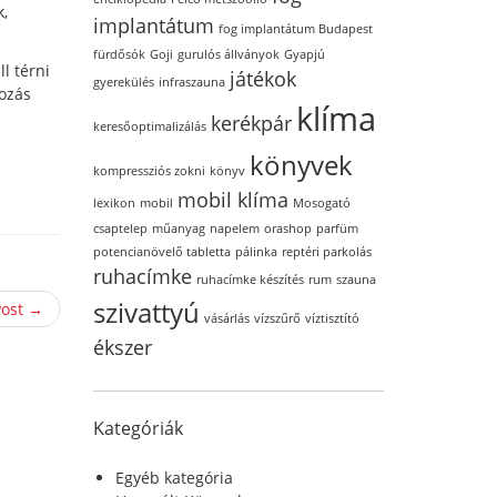
k,
implantátum
fog implantátum Budapest
fürdősók
Goji
gurulós állványok
Gyapjú
ll térni
játékok
gyerekülés
infraszauna
ozás
klíma
kerékpár
keresőoptimalizálás
könyvek
kompressziós zokni
könyv
mobil klíma
lexikon
mobil
Mosogató
csaptelep
műanyag
napelem
orashop
parfüm
potencianövelő tabletta
pálinka
reptéri parkolás
ruhacímke
ruhacímke készítés
rum
szauna
szivattyú
Post →
vásárlás
vízszűrő
víztisztító
ékszer
Kategóriák
Egyéb kategória