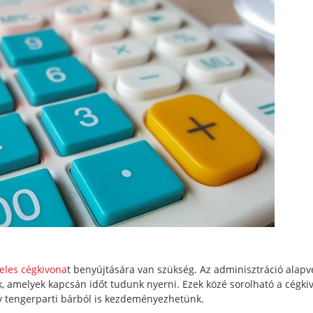
teles cégkivona
t benyújtására van szükség. Az adminisztráció alap
, amelyek kapcsán időt tudunk nyerni. Ezek közé sorolható a cégki
gy tengerparti bárból is kezdeményezhetünk.