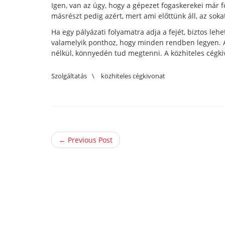
Igen, van az úgy, hogy a gépezet fogaskerekei már 
másrészt pedig azért, mert ami előttünk áll, az sokat
Ha egy pályázati folyamatra adja a fejét, biztos lehet
valamelyik ponthoz, hogy minden rendben legyen. A
nélkül, könnyedén tud megtenni. A közhiteles cégki
Szolgáltatás
\
közhiteles cégkivonat
← Previous Post