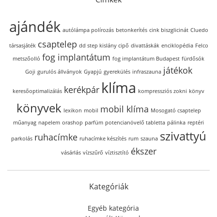
ajándék
autólámpa polírozás
betonkerítés
cink biszglicinát
Cluedo
csaptelep
társasjáték
dd step kislány cipő
divattáskák
enciklopédia
Felco
fog implantátum
metszőolló
fog implantátum Budapest
fürdősók
játékok
Goji
gurulós állványok
Gyapjú
gyerekülés
infraszauna
klíma
kerékpár
keresőoptimalizálás
kompressziós zokni
könyv
könyvek
mobil klíma
lexikon
mobil
Mosogató csaptelep
műanyag
napelem
orashop
parfüm
potencianövelő tabletta
pálinka
reptéri
szivattyú
ruhacímke
parkolás
ruhacímke készítés
rum
szauna
ékszer
vásárlás
vízszűrő
víztisztító
Kategóriák
Egyéb kategória