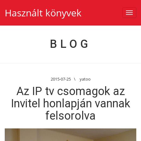
Használt könyvek
Toggl
navig
BLOG
2015-07-25
\
yatoo
Az IP tv csomagok az
Invitel honlapján vannak
felsorolva