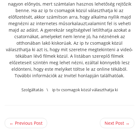
nagyon előnyös, mert számtalan hasznos lehetőség rejtőzik
benne. Ha az ip tv csomagok közül választhatja ki az
előfizetését, akkor számítson arra, hogy alkalma nyílik majd
megnézni az internetes műsorkalauzt,
valamint fel is veheti
majd az adást. A gyerekzár segítségével letilthatja azokat a
csatornákat, amelyeket nem lenne jó, ha néznének az
otthonában lakó kiskorúak. Az ip tv csomagok közül
választhatja ki azt is, hogy mit szeretne megtekinteni a videó-
tékában lévő filmek közül. A listában szereplő filmek
előzeteseit szintén meg lehet nézni, ezáltal könnyebb lesz
eldönteni, hogy este melyiket töltse le az online tékából.
További információk az Invitel honlapján találhatóak.
Szolgáltatás
\
ip tv csomagok közül választhatja ki
← Previous Post
Next Post →