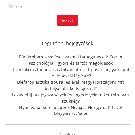
S
e
a
Search
r
c
h
f
Legutóbbi bejegyzések
o
r
Pánikroham kezelése szakmai támogatással: Corvin
:
Pszichológia – gyors és tartós megoldások
Tranzakciós tanácsadás folyamata és típusai: hogyan épül
fel lépésről lépésre?
Blefaroplasztika típusai és árak Magyarországon: mit
befolyásol a költségeknél?
Lakásfelújítás jogszabályok és engedélyek: mikor mire van
szükség?
Nyomvonal kereső appok Nívógáz Hungária Kft.-vel
Magyarországon
Címkék