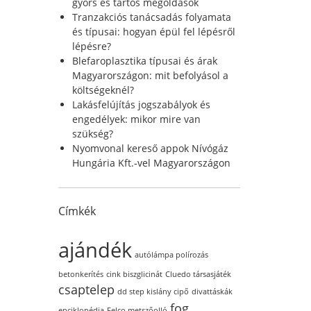
r
gyors és tartós megoldások
:
Tranzakciós tanácsadás folyamata
és típusai: hogyan épül fel lépésről
lépésre?
Blefaroplasztika típusai és árak
Magyarországon: mit befolyásol a
költségeknél?
Lakásfelújítás jogszabályok és
engedélyek: mikor mire van
szükség?
Nyomvonal kereső appok Nívógáz
Hungária Kft.-vel Magyarországon
Címkék
ajándék
autólámpa polírozás
betonkerítés
cink biszglicinát
Cluedo társasjáték
csaptelep
dd step kislány cipő
divattáskák
fog
enciklopédia
Felco metszőolló