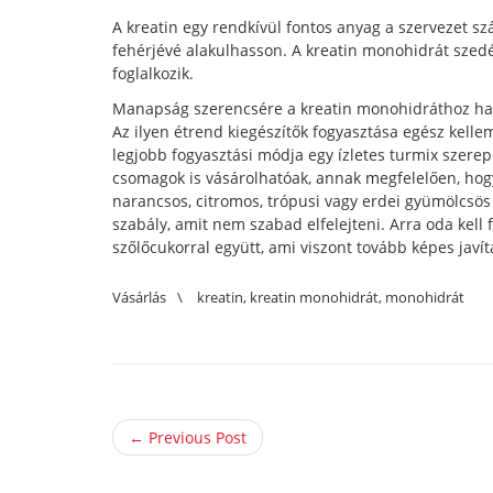
A kreatin egy rendkívül fontos anyag a szervezet s
fehérjévé alakulhasson. A kreatin monohidrát szedé
foglalkozik.
Manapság szerencsére a kreatin monohidráthoz haso
Az ilyen étrend kiegészítők fogyasztása egész kellem
legjobb fogyasztási módja egy ízletes turmix szere
csomagok is vásárolhatóak, annak megfelelően, ho
narancsos, citromos, trópusi vagy erdei gyümölcsös
szabály, amit nem szabad elfelejteni. Arra oda kell
szőlőcukorral együtt, ami viszont tovább képes javíta
Vásárlás
\
kreatin
,
kreatin monohidrát
,
monohidrát
← Previous Post