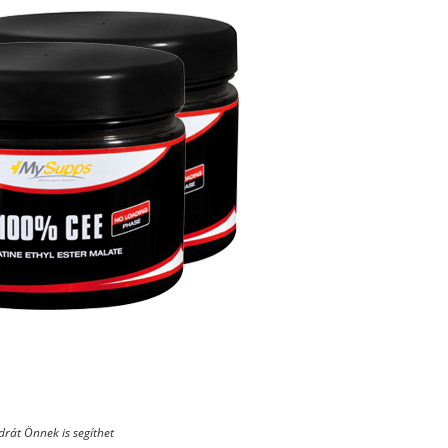
rát Önnek is segíthet