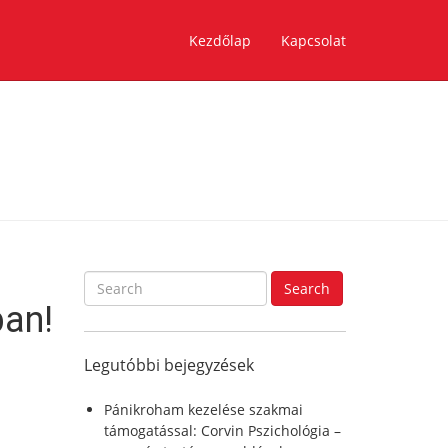
Kezdőlap
Kapcsolat
S
Search
e
ban!
a
r
Legutóbbi bejegyzések
c
h
f
Pánikroham kezelése szakmai
o
támogatással: Corvin Pszichológia –