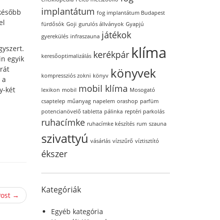
implantátum
 később
fog implantátum Budapest
el
fürdősók
Goji
gurulós állványok
Gyapjú
játékok
gyerekülés
infraszauna
klíma
yszert.
kerékpár
keresőoptimalizálás
in egyik
rát
könyvek
kompressziós zokni
könyv
 a
mobil klíma
y-két
lexikon
mobil
Mosogató
csaptelep
műanyag
napelem
orashop
parfüm
potencianövelő tabletta
pálinka
reptéri parkolás
ruhacímke
ruhacímke készítés
rum
szauna
szivattyú
vásárlás
vízszűrő
víztisztító
ékszer
Kategóriák
Post →
Egyéb kategória