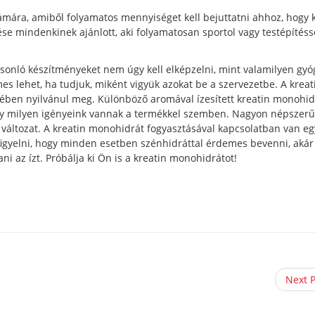
zámára, amiből folyamatos mennyiséget kell bejuttatni ahhoz, hogy
se mindenkinek ajánlott, aki folyamatosan sportol vagy testépítéss
nló készítményeket nem úgy kell elképzelni, mint valamilyen gyóg
es lehet, ha tudjuk, miként vigyük azokat be a szervezetbe. A kreat
pében nyilvánul meg. Különböző aromával ízesített kreatin monohid
gy milyen igényeink vannak a termékkel szemben. Nagyon népszerű
 változat. A kreatin monohidrát fogyasztásával kapcsolatban van eg
 figyelni, hogy minden esetben szénhidráttal érdemes bevenni, akár
ni az ízt. Próbálja ki Ön is a kreatin monohidrátot!
Next 