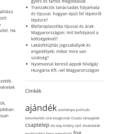
r
gyors és tartós megoldások
:
Tranzakciós tanácsadás folyamata
alitású
és típusai: hogyan épül fel lépésről
kozó
lépésre?
A
Blefaroplasztika típusai és árak
itel. Ha
Magyarországon: mit befolyásol a
költségeknél?
Lakásfelújítás jogszabályok és
engedélyek: mikor mire van
szükség?
Nyomvonal kereső appok Nívógáz
Hungária Kft.-vel Magyarországon
ezeték.
 méretek
Címkék
ik,
ajándék
 jobban
autólámpa polírozás
tosan
betonkerítés
cink biszglicinát
Cluedo társasjáték
csaptelep
dd step kislány cipő
divattáskák
fog
enciklopédia
Felco metszőolló