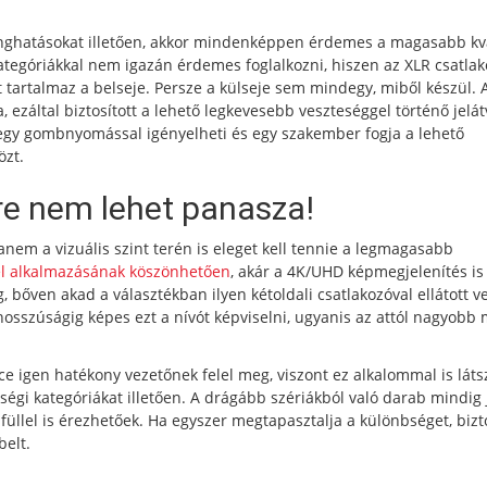
anghatásokat illetően, akkor mindenképpen érdemes a magasabb kv
ategóriákkal nem igazán érdemes foglalkozni, hiszen az XLR csatla
 tartalmaz a belseje. Persze a külseje sem mindegy, miből készül. 
ezáltal biztosított a lehető legkevesebb veszteséggel történő jelátv
s egy gombnyomással igényelheti és egy szakember fogja a lehető
özt.
re nem lehet panasza!
em a vizuális szint terén is eleget kell tennie a legmagasabb
l alkalmazásának köszönhetően
, akár a 4K/UHD képmegjelenítés is
 bőven akad a választékban ilyen kétoldali csatlakozóval ellátott v
sszúságig képes ezt a nívót képviselni, ugyanis az attól nagyobb
ce igen hatékony vezetőnek felel meg, viszont ez alkalommal is látsz
égi kategóriákat illetően. A drágább szériákból való darab mindig
 füllel is érezhetőek. Ha egyszer megtapasztalja a különbséget, biz
elt.