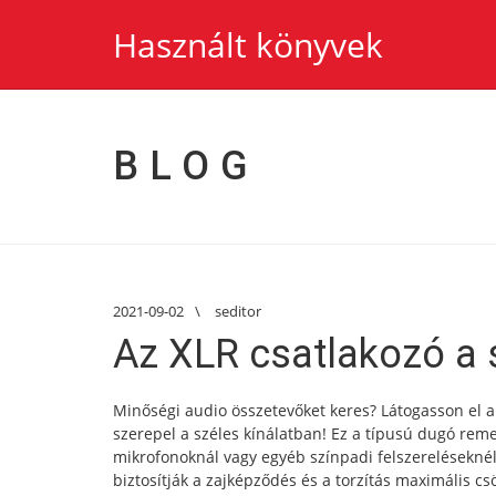
Használt könyvek
BLOG
2021-09-02
\
seditor
Az XLR csatlakozó a 
Minőségi audio összetevőket keres? Látogasson el
szerepel a széles kínálatban! Ez a típusú dugó re
mikrofonoknál vagy egyéb színpadi felszereléseknél.
biztosítják a zajképződés és a torzítás maximális c