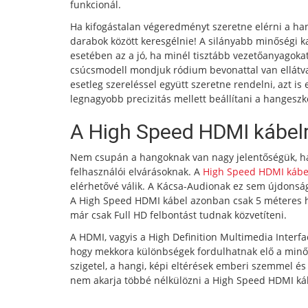
funkcionál.
Ha kifogástalan végeredményt szeretne elérni a h
darabok között keresgélnie! A silányabb minőségi k
esetében az a jó, ha minél tisztább vezetőanyagokat
csúcsmodell mondjuk ródium bevonattal van ellátva, 
esetleg szereléssel együtt szeretne rendelni, azt i
legnagyobb precizitás mellett beállítani a hangeszk
A High Speed HDMI kábel
Nem csupán a hangoknak van nagy jelentőségük, han
felhasználói elvárásoknak. A
High Speed HDMI kábe
elérhetővé válik. A Kácsa-Audionak ez sem újdonság,
A High Speed HDMI kábel azonban csak 5 méteres ho
már csak Full HD felbontást tudnak közvetíteni.
A HDMI, vagyis a High Definition Multimedia Interfa
hogy mekkora különbségek fordulhatnak elő a minős
szigetel, a hangi, képi eltérések emberi szemmel és
nem akarja többé nélkülözni a High Speed HDMI káb