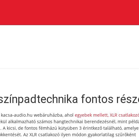
színpadtechnika fontos rész
 a kacsa-audio.hu webáruházba, ahol
egyebek mellett, XLR csatlakoz
mekül alkalmazható számos hangtechnikai berendezésnél, mint péld
 A kicsi, de fontos fémházú kütyüben 3 érintkező található, amelye
sökkentését. Az XLR csatlakozó ilyen módon gyakorlatilag szűrőként