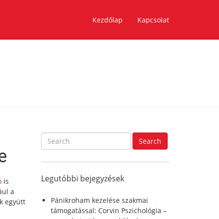
Kezdőlap
Kapcsolat
S
Search
e
e
a
r
Legutóbbi bejegyzések
c
ó
is
h
ául a
f
Pánikroham kezelése szakmai
k együtt
o
támogatással: Corvin Pszichológia –