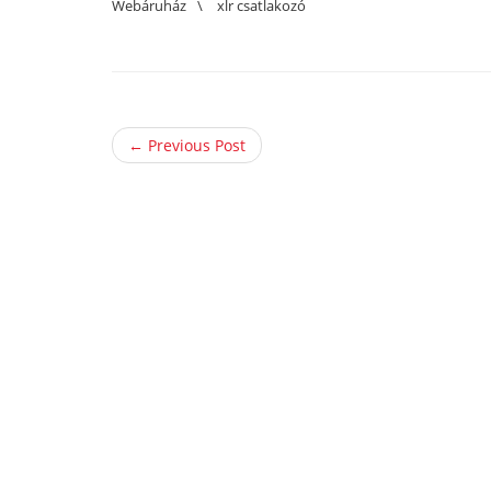
Webáruház
\
xlr csatlakozó
← Previous Post