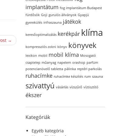
implantátum
fog implantátum Budapest
fürdősók
Goji
gurulós állványok
Gyapjú
játékok
gyerekülés
infraszauna
klíma
kerékpár
keresőoptimalizálás
Post →
könyvek
kompressziós zokni
könyv
mobil klíma
lexikon
mobil
Mosogató
csaptelep
műanyag
napelem
orashop
parfüm
potencianövelő tabletta
pálinka
reptéri parkolás
ruhacímke
ruhacímke készítés
rum
szauna
szivattyú
vásárlás
vízszűrő
víztisztító
ékszer
Kategóriák
Egyéb kategória