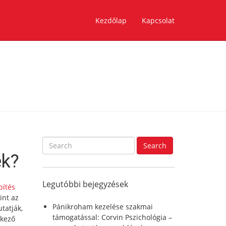
Kezdőlap
Kapcsolat
S
Search
e
ek?
a
r
Legutóbbi bejegyzések
c
pítés
h
int az
f
Pánikroham kezelése szakmai
tatják,
o
támogatással: Corvin Pszichológia –
lkező