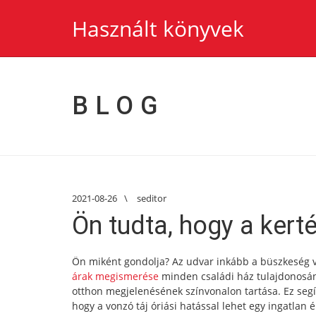
Használt könyvek
BLOG
2021-08-26
\
seditor
Ön tudta, hogy a kert
Ön miként gondolja? Az udvar inkább a büszkeség va
árak megismerése
minden családi ház tulajdonosána
otthon megjelenésének színvonalon tartása. Ez segít
hogy a vonzó táj óriási hatással lehet egy ingatlan 