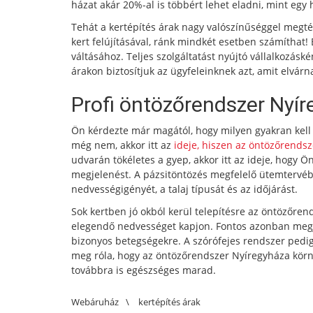
házat akár 20%-al is többért lehet eladni, mint egy
Tehát a kertépítés árak nagy valószínűséggel megté
kert felújításával, ránk mindkét esetben számíthat!
váltásához. Teljes szolgáltatást nyújtó vállalkozásk
árakon biztosítjuk az ügyfeleinknek azt, amit elvárn
Profi öntözőrendszer Nyí
Ön kérdezte már magától, hogy milyen gyakran kell
még nem, akkor itt az
ideje, hiszen az öntözőrends
udvarán tökéletes a gyep, akkor itt az ideje, hogy Ö
megjelenést. A pázsitöntözés megfelelő ütemtervébe
nedvességigényét, a talaj típusát és az időjárást.
Sok kertben jó okból kerül telepítésre az öntözőrend
elegendő nedvességet kapjon. Fontos azonban megje
bizonyos betegségekre. A szórófejes rendszer pedig
meg róla, hogy az öntözőrendszer Nyíregyháza körn
továbbra is egészséges marad.
Webáruház
\
kertépítés árak