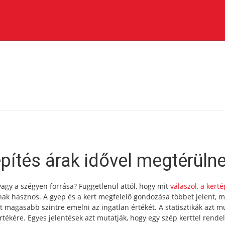
építés árak idővel megtérüln
gy a szégyen forrása? Függetlenül attól, hogy mit
válaszol, a kerté
k hasznos. A gyep és a kert megfelelő gondozása többet jelent, m
 magasabb szintre emelni az ingatlan értékét. A statisztikák azt mu
értékére. Egyes jelentések azt mutatják, hogy egy szép kerttel rende