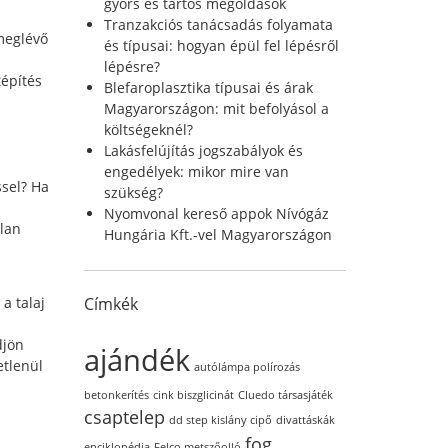
r
gyors és tartós megoldások
:
Tranzakciós tanácsadás folyamata
 meglévő
és típusai: hogyan épül fel lépésről
lépésre?
tépítés
Blefaroplasztika típusai és árak
Magyarországon: mit befolyásol a
költségeknél?
Lakásfelújítás jogszabályok és
engedélyek: mikor mire van
ssel? Ha
szükség?
d
Nyomvonal kereső appok Nívógáz
tlan
Hungária Kft.-vel Magyarországon
a talaj
Címkék
djön
ajándék
etlenül
autólámpa polírozás
betonkerítés
cink biszglicinát
Cluedo társasjáték
csaptelep
dd step kislány cipő
divattáskák
fog
enciklopédia
Felco metszőolló