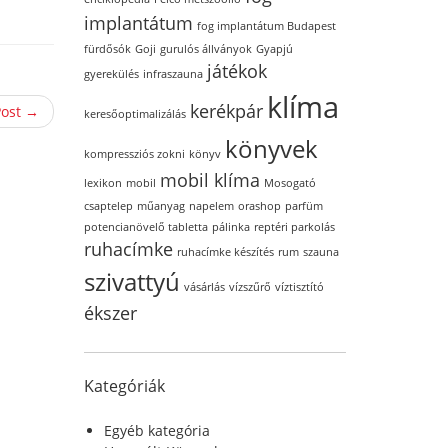
implantátum
fog implantátum Budapest
fürdősók
Goji
gurulós állványok
Gyapjú
játékok
gyerekülés
infraszauna
klíma
kerékpár
Post →
keresőoptimalizálás
könyvek
kompressziós zokni
könyv
mobil klíma
lexikon
mobil
Mosogató
csaptelep
műanyag
napelem
orashop
parfüm
potencianövelő tabletta
pálinka
reptéri parkolás
ruhacímke
ruhacímke készítés
rum
szauna
szivattyú
vásárlás
vízszűrő
víztisztító
ékszer
Kategóriák
Egyéb kategória