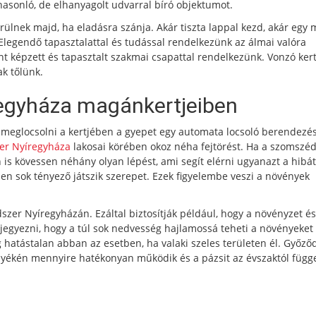
 hasonló, de elhanyagolt udvarral bíró objektumot.
rülnek majd, ha eladásra szánja. Akár tiszta lappal kezd, akár egy
 Elegendő tapasztalattal és tudással rendelkezünk az álmai valóra
ént képzett és tapasztalt szakmai csapattal rendelkezünk. Vonzó ker
ak tőlünk.
regyháza magánkertjeiben
 meglocsolni a kertjében a gyepet egy automata locsoló berendezé
zer Nyíregyháza
lakosai körében okoz néha fejtörést. Ha a szomszé
n is kövessen néhány olyan lépést, ami segít elérni ugyanazt a hibá
n sok tényező játszik szerepet. Ezek figyelembe veszi a növények
szer Nyíregyházán. Ezáltal biztosítják például, hogy a növényzet és 
gyezni, hogy a túl sok nedvesség hajlamossá teheti a növényeket
 hatástalan abban az esetben, ha valaki szeles területen él. Győző
yékén mennyire hatékonyan működik és a pázsit az évszaktól függ