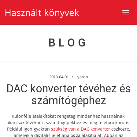
Használt könyvek
Toggl
navig
BLOG
2019-04-01
\
yatoo
DAC konverter tévéhez és
számítógéphez
Különféle átalakítókat rengeteg mindenhez használnak,
akárcsak tévékhez, számítógépekhez és még telefonokhoz is.
Például igen gyakran
szükség van a DAC konverter
eszközre,
amelyik a digitális jelet analóggá alakítja át. Abban az