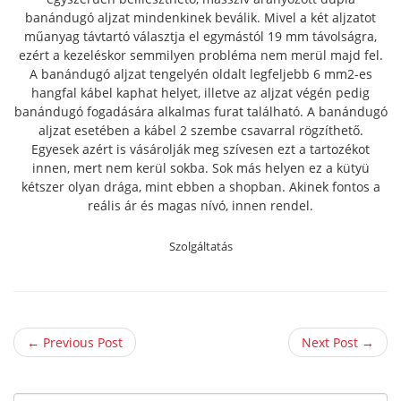
banándugó aljzat mindenkinek beválik. Mivel a két aljzatot
műanyag távtartó választja el egymástól 19 mm távolságra,
ezért a kezeléskor semmilyen probléma nem merül majd fel.
A banándugó aljzat tengelyén oldalt legfeljebb 6 mm2-es
hangfal kábel kaphat helyet, illetve az aljzat végén pedig
banándugó fogadására alkalmas furat található. A banándugó
aljzat esetében a kábel 2 szembe csavarral rögzíthető.
Egyesek azért is vásárolják meg szívesen ezt a tartozékot
innen, mert nem kerül sokba. Sok más helyen ez a kütyü
kétszer olyan drága, mint ebben a shopban. Akinek fontos a
reális ár és magas nívó, innen rendel.
Szolgáltatás
← Previous Post
Next Post →