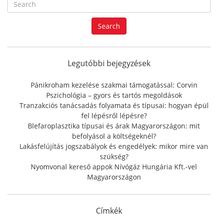
S
e
a
Search
r
c
h
f
Legutóbbi bejegyzések
o
r
Pánikroham kezelése szakmai támogatással: Corvin
:
Pszichológia – gyors és tartós megoldások
Tranzakciós tanácsadás folyamata és típusai: hogyan épül
fel lépésről lépésre?
Blefaroplasztika típusai és árak Magyarországon: mit
befolyásol a költségeknél?
Lakásfelújítás jogszabályok és engedélyek: mikor mire van
szükség?
Nyomvonal kereső appok Nívógáz Hungária Kft.-vel
Magyarországon
Címkék