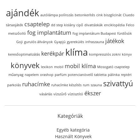
ajándék
autólámpa polírozás
betonkerítés
cink biszglicinát
Cluedo
csaptelep
társasjáték
dd step kislány cipő
divattáskák
enciklopédia
Felco
fog implantátum
metszőolló
fog implantátum Budapest
fürdősók
játékok
Goji
gurulós állványok
Gyapjú
gyerekülés
infraszauna
klíma
kerékpár
keresőoptimalizálás
kompressziós zokni
könyv
könyvek
mobil klíma
lexikon
mobil
Mosogató csaptelep
műanyag
napelem
orashop
parfüm
potencianövelő tabletta
pálinka
reptéri
szivattyú
ruhacímke
parkolás
ruhacímke készítés
rum
szauna
ékszer
vásárlás
vízszűrő
víztisztító
Kategóriák
Egyéb kategória
Használt Könyvek