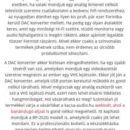
esetben, ha valaki mondjuk egy analóg kimenet nélküli
televíziót szeretne csatlakoztatni a kedvenc hifi rendszeréhez,
az nyugodtan dönthet egy ilyen kis profi, pár ezer Forintba
kerülő DAC konverter mellett. Ha pedig egy olyan átalakítót
keres, amit egy minőségi Hi-Fi szettre, stúdió monitorra vagy
audio fejhallgatóra is megéri rákötni, akkor ajánlott legalább
tízezer Forintot rászánni. Mivel ekkor csakis a színvonalas
termékek jöhetnek szóba, nem érdemes az olcsóbb
produktumot választani.
A DAC konverter akkor biztosan elengedhetetlen, ha egy újabb
tévéről van szó, amelyiken mondjuk egy videokazettát
szeretne megnézni az ember egy VHS lejátszón. Ekkor jól jön a
DAC konverter, amelyik USB porton keresztül működik és gond
nélkül tárolható. Mivel mégiscsak egy analóg eszközről van
szó a VHS lejátszó miatt, ezért nem lehet elvárni tökéletes
hangminőséget. Hol vásárolható ez meg? Számtalan jó
termékkel várja a vásárlókat a kacsa-audio.hu
webbolt, ahol a
banándugó aljzat
is gond nélkül megvehető. Itt kapható
mondjuk a BP-252G modell is, amelyikről csakis jót lehet
mondani. Ez a professzionális kivitelű, a készülékházba
egyszerűen beilleszthető, masszív aranyozott dupla