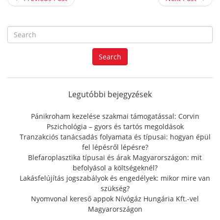
S
e
a
Search
r
c
h
f
Legutóbbi bejegyzések
o
r
Pánikroham kezelése szakmai támogatással: Corvin
:
Pszichológia – gyors és tartós megoldások
Tranzakciós tanácsadás folyamata és típusai: hogyan épül
fel lépésről lépésre?
Blefaroplasztika típusai és árak Magyarországon: mit
befolyásol a költségeknél?
Lakásfelújítás jogszabályok és engedélyek: mikor mire van
szükség?
Nyomvonal kereső appok Nívógáz Hungária Kft.-vel
Magyarországon