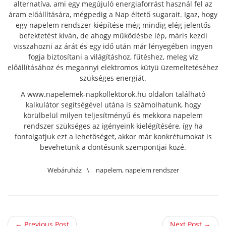
alternatíva, ami egy megújuló energiaforrást használ fel az
áram előállítására, mégpedig a Nap éltető sugarait. Igaz, hogy
egy napelem rendszer kiépítése még mindig elég jelentős
befektetést kíván, de ahogy működésbe lép, máris kezdi
visszahozni az árát és egy idő után már lényegében ingyen
fogja biztosítani a világításhoz, fűtéshez, meleg víz
előállításához és megannyi elektromos kütyü üzemeltetéséhez
szükséges energiát.
A www.napelemek-napkollektorok.hu oldalon található
kalkulátor segítségével utána is számolhatunk, hogy
körülbelül milyen teljesítményű és mekkora napelem
rendszer szükséges az igényeink kielégítésére, így ha
fontolgatjuk ezt a lehetőséget, akkor már konkrétumokat is
bevehetünk a döntésünk szempontjai közé.
Webáruház
\
napelem
,
napelem rendszer
← Previous Post
Next Post →