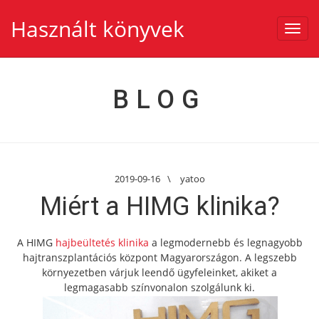
Használt könyvek
Toggl
navig
BLOG
2019-09-16
\
yatoo
Miért a HIMG klinika?
A HIMG
hajbeültetés klinika
a legmodernebb és legnagyobb
hajtranszplantációs központ Magyarországon. A legszebb
környezetben várjuk leendő ügyfeleinket, akiket a
legmagasabb színvonalon szolgálunk ki.