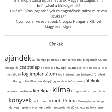
Blefaroplasztika típusai és árak Magyarországon: mit
befolyásol a költségeknél?
Lakásfelújítás jogszabályok és engedélyek: mikor mire van
szükség?
Nyomvonal kereső appok Nívógáz Hungária Kft.-vel
Magyarországon
Címkék
ajándék
autólámpa polírozás
betonkerítés
cink biszglicinát
Cluedo
csaptelep
társasjáték
dd step kislány cipő
divattáskák
enciklopédia
Felco
fog implantátum
metszőolló
fog implantátum Budapest
fürdősók
játékok
Goji
gurulós állványok
Gyapjú
gyerekülés
infraszauna
klíma
kerékpár
keresőoptimalizálás
kompressziós zokni
könyv
könyvek
mobil klíma
lexikon
mobil
Mosogató csaptelep
műanyag
napelem
orashop
parfüm
potencianövelő tabletta
pálinka
reptéri