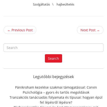
Szolgáltatás
\
hajbeültetés
← Previous Post
Next Post →
S
e
a
Search
r
c
h
f
Legutóbbi bejegyzések
o
r
Pánikroham kezelése szakmai támogatással: Corvin
:
Pszichológia – gyors és tartós megoldások
Tranzakciós tanácsadás folyamata és típusai: hogyan épül
fel lépésről lépésre?