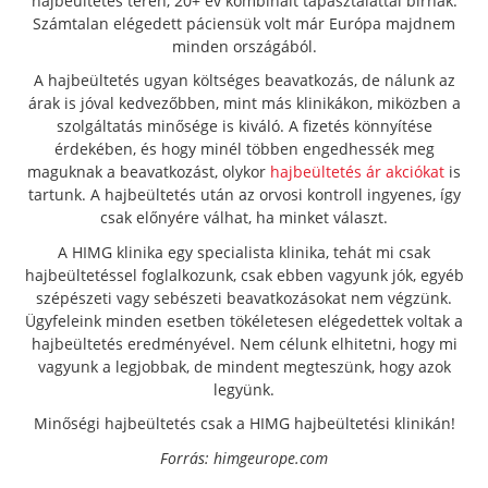
hajbeültetés terén, 20+ év kombinált tapasztalattal bírnak.
Számtalan elégedett páciensük volt már Európa majdnem
minden országából.
A hajbeültetés ugyan költséges beavatkozás, de nálunk az
árak is jóval kedvezőbben, mint más klinikákon, miközben a
szolgáltatás minősége is kiváló. A fizetés könnyítése
érdekében, és hogy minél többen engedhessék meg
maguknak a beavatkozást, olykor
hajbeültetés ár akciókat
is
tartunk. A hajbeültetés után az orvosi kontroll ingyenes, így
csak előnyére válhat, ha minket választ.
A HIMG klinika egy specialista klinika, tehát mi csak
hajbeültetéssel foglalkozunk, csak ebben vagyunk jók, egyéb
szépészeti vagy sebészeti beavatkozásokat nem végzünk.
Ügyfeleink minden esetben tökéletesen elégedettek voltak a
hajbeültetés eredményével. Nem célunk elhitetni, hogy mi
vagyunk a legjobbak, de mindent megteszünk, hogy azok
legyünk.
Minőségi hajbeültetés csak a HIMG hajbeültetési klinikán!
Forrás: himgeurope.com