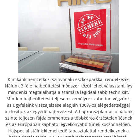
Klinikánk nemzetközi színvonalú eszközparkkal rendelkezik.
Nálunk 3 féle hajbeültetési módszer közül lehet választani, így
mindenki megtalálhatja a számára legideálisabb technikát.
Minden hajbeültetést teljesen személyre szabottan végzünk,
az ügyfeleink visszajelzése alapján 100%-os elégedettséggel
biztosítjuk az egyedi hajtervezést. A hajtranszplantáció nálunk
szinte teljesen fájdalommentes a többkörös érzéstelenítésnek
és az Európában kapható legvékonyabb tűnek köszönhetően.
Hajspecialistáink kiemelkedő tapasztalattal rendelkeznek a