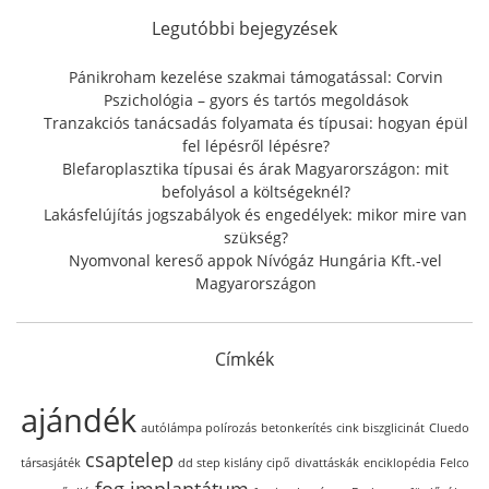
h
f
Legutóbbi bejegyzések
o
r
Pánikroham kezelése szakmai támogatással: Corvin
:
Pszichológia – gyors és tartós megoldások
Tranzakciós tanácsadás folyamata és típusai: hogyan épül
fel lépésről lépésre?
Blefaroplasztika típusai és árak Magyarországon: mit
befolyásol a költségeknél?
Lakásfelújítás jogszabályok és engedélyek: mikor mire van
szükség?
Nyomvonal kereső appok Nívógáz Hungária Kft.-vel
Magyarországon
Címkék
ajándék
autólámpa polírozás
betonkerítés
cink biszglicinát
Cluedo
csaptelep
társasjáték
dd step kislány cipő
divattáskák
enciklopédia
Felco
fog implantátum