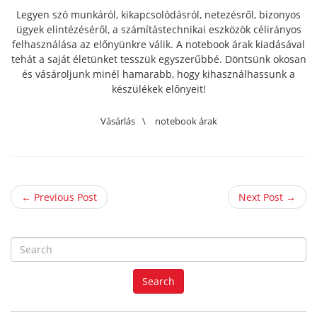
Legyen szó munkáról, kikapcsolódásról, netezésről, bizonyos
ügyek elintézéséről, a számítástechnikai eszközök célirányos
felhasználása az előnyünkre válik. A notebook árak kiadásával
tehát a saját életünket tesszük egyszerűbbé. Döntsünk okosan
és vásároljunk minél hamarabb, hogy kihasználhassunk a
készülékek előnyeit!
Vásárlás
\
notebook árak
← Previous Post
Next Post →
S
e
a
Search
r
c