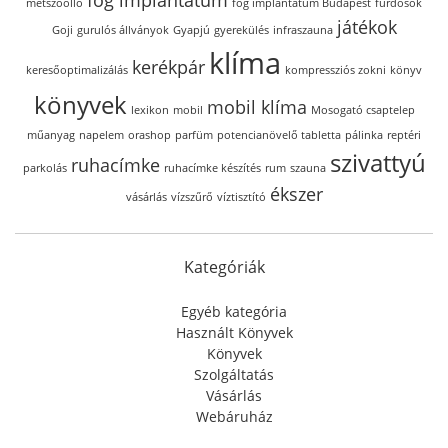
metszőolló
fog implantátum Budapest
fürdősók
játékok
Goji
gurulós állványok
Gyapjú
gyerekülés
infraszauna
klíma
kerékpár
keresőoptimalizálás
kompressziós zokni
könyv
könyvek
mobil klíma
lexikon
mobil
Mosogató csaptelep
műanyag
napelem
orashop
parfüm
potencianövelő tabletta
pálinka
reptéri
szivattyú
ruhacímke
parkolás
ruhacímke készítés
rum
szauna
ékszer
vásárlás
vízszűrő
víztisztító
Kategóriák
Egyéb kategória
Használt Könyvek
Könyvek
Szolgáltatás
Vásárlás
Webáruház