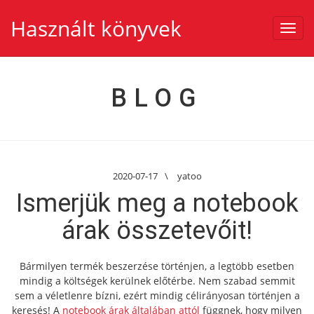
Használt könyvek
Toggl
navig
BLOG
2020-07-17
\
yatoo
Ismerjük meg a notebook
árak összetevőit!
Bármilyen termék beszerzése történjen, a legtöbb esetben
mindig a költségek kerülnek előtérbe. Nem szabad semmit
sem a véletlenre bízni, ezért mindig célirányosan történjen a
keresés! A
notebook árak általában attól
függnek, hogy milyen