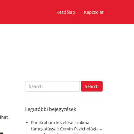
Kezdőlap
Kapcsolat
S
Search
e
a
r
Legutóbbi bejegyzések
c
h
olhat,
f
Pánikroham kezelése szakmai
o
támogatással: Corvin Pszichológia –