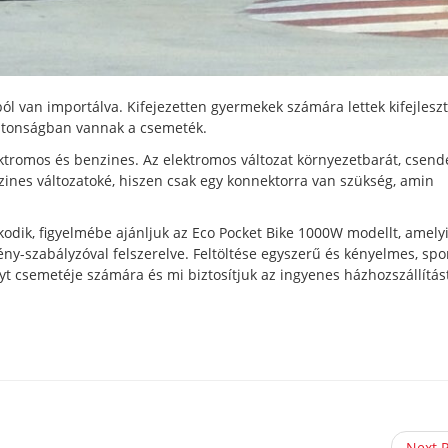
 van importálva. Kifejezetten gyermekek számára lettek kifejlesztv
iztonságban vannak a csemeték.
tromos és benzines. Az elektromos változat környezetbarát, csend
ines változatoké, hiszen csak egy konnektorra van szükség, amin
dik, figyelmébe ajánljuk az Eco Pocket Bike 1000W modellt, amely
ny-szabályzóval felszerelve. Feltöltése egyszerű és kényelmes, spo
yt csemetéje számára és mi biztosítjuk az ingyenes házhozszállítás
Next 