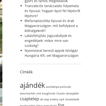
r
gyors és tartós megoldások
:
Tranzakciós tanácsadás folyamata
és típusai: hogyan épül fel lépésről
lépésre?
Blefaroplasztika típusai és árak
Magyarországon: mit befolyásol a
költségeknél?
Lakásfelújítás jogszabályok és
engedélyek: mikor mire van
szükség?
Nyomvonal kereső appok Nívógáz
Hungária Kft.-vel Magyarországon
Címkék
ajándék
autólámpa polírozás
betonkerítés
cink biszglicinát
Cluedo társasjáték
csaptelep
dd step kislány cipő
divattáskák
fog
enciklopédia
Felco metszőolló