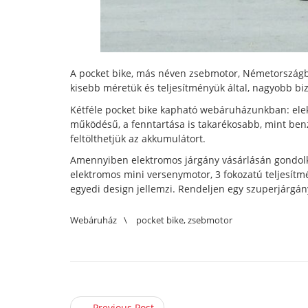
A pocket bike, más néven zsebmotor, Németországból
kisebb méretük és teljesítményük által, nagyobb b
Kétféle pocket bike kapható webáruházunkban: elek
működésű, a fenntartása is takarékosabb, mint benz
feltölthetjük az akkumulátort.
Amennyiben elektromos járgány vásárlásán gondolko
elektromos mini versenymotor, 3 fokozatú teljesítmé
egyedi design jellemzi. Rendeljen egy szuperjárgán
Webáruház
\
pocket bike
,
zsebmotor
← Previous Post