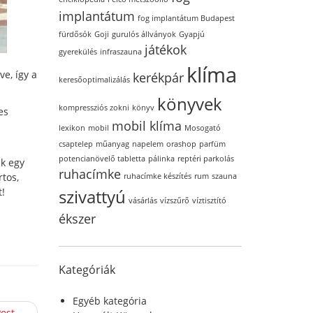
implantátum
fog implantátum Budapest
fürdősók
Goji
gurulós állványok
Gyapjú
játékok
gyerekülés
infraszauna
klíma
e, így a
kerékpár
keresőoptimalizálás
könyvek
kompressziós zokni
könyv
es
mobil klíma
lexikon
mobil
Mosogató
csaptelep
műanyag
napelem
orashop
parfüm
potencianövelő tabletta
pálinka
reptéri parkolás
ik egy
ruhacímke
rtos,
ruhacímke készítés
rum
szauna
szivattyú
t!
vásárlás
vízszűrő
víztisztító
ékszer
Kategóriák
Egyéb kategória
Post →