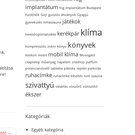
implantátum
fog implantátum Budapest
fürdősók
Goji
gurulós állványok
Gyapjú
játékok
gyerekülés
infraszauna
klíma
kerékpár
keresőoptimalizálás
könyvek
kompressziós zokni
könyv
nk,
mobil klíma
lexikon
mobil
Mosogató
csaptelep
műanyag
napelem
orashop
parfüm
akítása
potencianövelő tabletta
pálinka
reptéri parkolás
re!
ruhacímke
ruhacímke készítés
rum
szauna
szivattyú
vásárlás
vízszűrő
víztisztító
ékszer
Kategóriák
Egyéb kategória
Post →