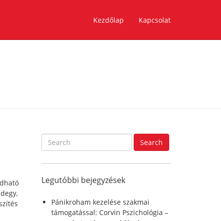
Kezdőlap
Kapcsolat
S
Search
e
a
r
Legutóbbi bejegyzések
c
ldható
h
ndegy,
f
Pánikroham kezelése szakmai
szítés
o
támogatással: Corvin Pszichológia –