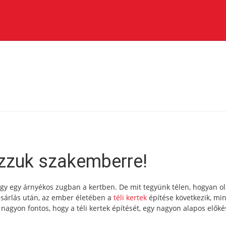
bízzuk szakemberre!
agy egy árnyékos zugban a kertben. De mit tegyünk télen, hogyan o
sárlás után, az ember életében a
téli kertek
építése következik, mi
 nagyon fontos, hogy a téli kertek építését, egy nagyon alapos előké