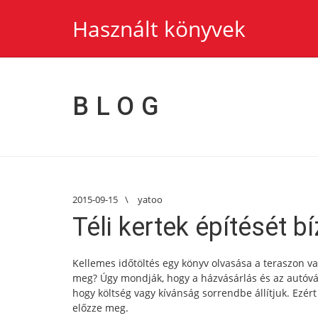
Használt könyvek
BLOG
2015-09-15
\
yatoo
Téli kertek építését 
Kellemes időtöltés egy könyv olvasása a teraszon v
meg? Úgy mondják, hogy a házvásárlás és az autóvá
hogy költség vagy kívánság sorrendbe állítjuk. Ezért
előzze meg.