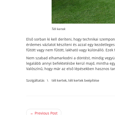
Téli kertek
Első sorban ki kell deríteni, hogy technikai szempont
érdemes vázlatot készíteni és azzal egy kezdetleges
fűtött vagy nem fűtött, lakható vagy különálló. Eze
Nem szabad elhamarkodni a döntést, mindig vegyük f
legalább annyi befektetésbe kerül majd, mintha egy 
Valószínű, hogy már az első lépésekben hasznos taná
Szolgáltatás
\
téli kertek
,
téli kertek beépítése
← Previous Post