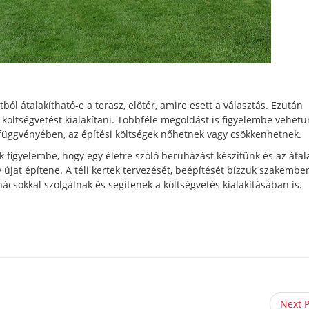
ból átalakítható-e a terasz, előtér, amire esett a választás. Ezután
 költségvetést kialakítani. Többféle megoldást is figyelembe vehetü
k függvényében, az építési költségek nőhetnek vagy csökkenhetnek.
igyelembe, hogy egy életre szóló beruházást készítünk és az átal
újat építene. A téli kertek tervezését, beépítését bízzuk szakember
csokkal szolgálnak és segítenek a költségvetés kialakításában is.
Next 