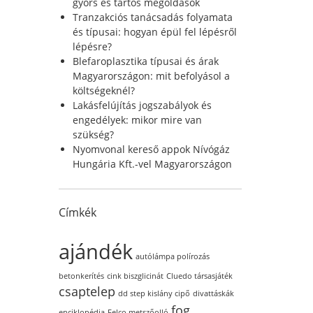
r
gyors és tartós megoldások
:
Tranzakciós tanácsadás folyamata
és típusai: hogyan épül fel lépésről
lépésre?
Blefaroplasztika típusai és árak
Magyarországon: mit befolyásol a
költségeknél?
Lakásfelújítás jogszabályok és
engedélyek: mikor mire van
szükség?
Nyomvonal kereső appok Nívógáz
Hungária Kft.-vel Magyarországon
Címkék
ajándék
autólámpa polírozás
betonkerítés
cink biszglicinát
Cluedo társasjáték
csaptelep
dd step kislány cipő
divattáskák
fog
enciklopédia
Felco metszőolló